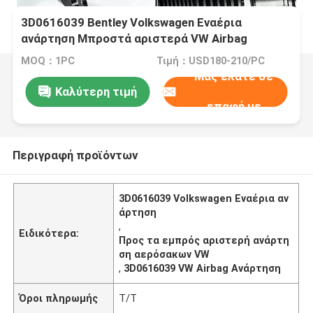
3D0616039 Bentley Volkswagen Εναέρια
ανάρτηση Μπροστά αριστερά VW Airbag
ανάρτηση
MOQ：1PC
Τιμή：USD180-210/PC
Μας ελάτε σε
Καλύτερη τιμή
επαφή με
Περιγραφή προϊόντων
3D0616039 Volkswagen Εναέρια αν
άρτηση
,
Ειδικότερα:
Προς τα εμπρός αριστερή ανάρτη
ση αερόσακων VW
,
3D0616039 VW Airbag Ανάρτηση
Όροι πληρωμής
Τ/Τ