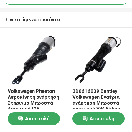
Συνιστώμενα προϊόντα
Volkswagen Phaeton
3D0616039 Bentley
Σπίτι
Αεροκίνητη ανάρτηση
Volkswagen Εναέρια
Στήριγμα Μπροστά
ανάρτηση Μπροστά
Αριστερά VW
αριστερά VW Airbag
Προϊόντα
Αεροκίνητη ανάρτηση
ανάρτηση
Αποστολή
Αποστολή
3D0616039AA
Βίντεο
ερώτησης
ερώτησης