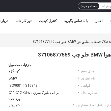
جستجو کردن
اخبار
با ما تماس بگیرید
کنترل کیفیت
تور کارخانه
درباره
 چپ 37106877559
جزئیات محصول:
محل منبع:
گوانگژو
نام تجاری:
BMW
گواهی:
ISO9001 TS16949
شماره مدل:
بي ام دبليو 7 سري G11 G12 Xdrive
پرداخت:
ار حداقل تعداد سفارش:
1 کامپیوتر