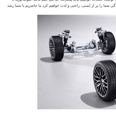
سنسورهای الکتریکی، ماژول های ترمز دستی و غیره ما رانندگی شما را پر از ایمنی، راحتی و لذت خواهیم کرد.ما حاضريم با شما رشد 