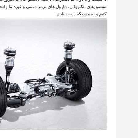
کنيم و به همديگه دست يابيم!