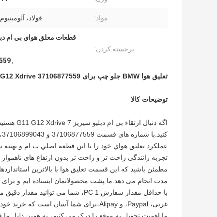
مواد:
فولاد، آلومینیوم
برجسته کردن:
559
,
تعلیق هوا BMW جلو چپ برای BMW 7Series G11 G12 Xdrive 37106877559
توضیحات کالا
اگه دنبال 
کنيد.با شماره های قسمت 37106877559 و 37106899043، طراحی شده اند تا عملکرد و قابلیت اطمینان استثنایی را ارائه دهند.
عملکرد تعلیق هواي خود را با اين قطعه اصلي ب ام و بهینه 
تجربه رانندگی راحت تر و راحت تر بدون ارتفاع های ناهموار
مطمئن باشید که این قسمت تعلیق هوا با بالاترین استاندارد
مدت انجام می دهد.ما پشت محصولاتمان ایستاده ایم و برای آرامش ذهن شما 12 ماه گ
غربی، Paypal، و Alipay،برای شما آسان است که خرید خود را به اتمام برسانید.