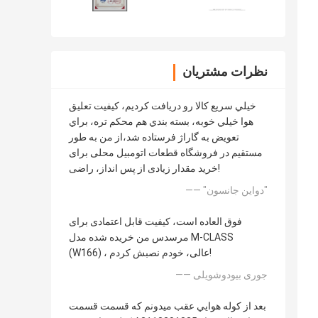
نظرات مشتریان
خيلي سريع کالا رو دریافت کرديم، کيفيت تعليق
هوا خيلي خوبه، بسته بندي هم محکم تره، براي
تعويض به گاراژ فرستاده شد،از من به طور
مستقیم در فروشگاه قطعات اتومبیل محلی برای
خرید مقدار زیادی از پس انداز، راضی!
—— "دواين جانسون"
فوق العاده است، کیفیت قابل اعتمادی برای
مرسدس من خریده شده مدل M-CLASS
(W166) ، عالی، خودم نصبش کردم!
—— جوری بیودوشویلی
بعد از کوله هوايي عقب ميدونم که قسمت قسمت