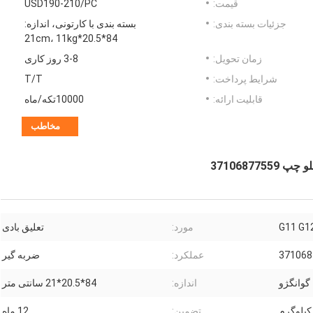
قیمت:
USD190-210/PC
جزئیات بسته بندی:
بسته بندی با کارتونی، اندازه:
84*20.5*21cm، 11kg
زمان تحویل:
3-8 روز کاری
شرایط پرداخت:
T/T
قابلیت ارائه:
10000تکه/ماه
مخاطب
مورد:
تعلیق بادی
371068
عملکرد:
ضربه گیر
گوانگژو
اندازه:
84*20.5*21 سانتی متر
تضمین:
12 ماه