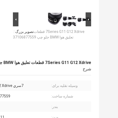
7Series G11 G12 Xdrive قطعات
تصویر بزرگ :
تعلیق هوا BMW جلو چپ 37106877559
7Series G11 G12 Xdrive قطعات تعلیق هوا BMW جلو چپ 37106877559
شرح
وسیله نقلیه برای:
7سري G11 G12 Xdrive
شماره ساخت:
77559
بندر:
وزن:
11 کیلوگرم