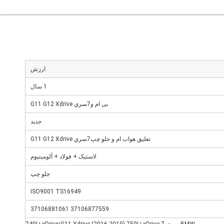
ارزش
1 سال
بی ام و
7سري G11 G12 Xdrive
جدید
تعلیق هوا
ب ام و جلو چپ
7سري G11 G12 Xdrive
لاستیک + فولاد + آلومینیوم
جلو چپ
ISO9001 TS16949
37106877559 37106881061