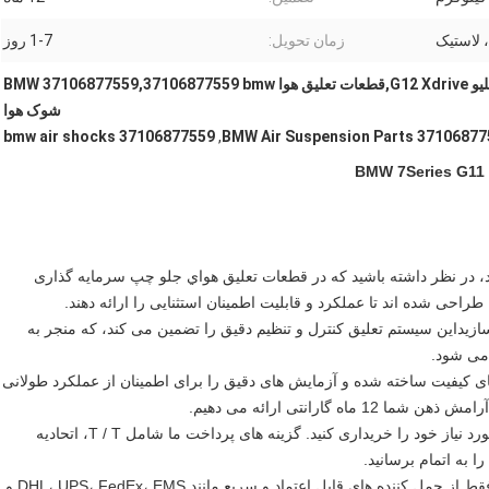
، لاستیک
زمان تحویل:
1-7 روز
قطعات معلق هواي بي ام دبليو G12 Xdrive,قطعات تعلیق هوا BMW 37106877559,37106877559 bmw
شوک هوا
37106877559 bmw air shocks
,
BMW Air Suspension Parts 37106877
ارتقاء بي ام دبليو سيريز 7 G11 G12 Xdrive هستيد، در نظر داشته باشيد که در قطعات تعليق هواي جلو چپ سرمایه گذاری
سازيداین سیستم تعلیق کنترل و تنظیم دقیق را تضمین می کند، که منجر به
 می شود.
های کیفیت ساخته شده و آزمایش های دقیق را برای اطمینان از عملکرد طولانی
ارانتی ارائه می دهیم.
با حداقل مقدار سفارش 1 PC، شما می توانید مقدار دقیق مورد نیاز خود را خریداری کنید. گزینه های پرداخت ما شامل T / T، اتحادیه
ما اهمیت تحویل به موقع را درک می کنیم، به همین دلیل ما فقط از حمل کننده های قابل اعتماد و سریع مانند DHL، UPS، FedEx، EMS و