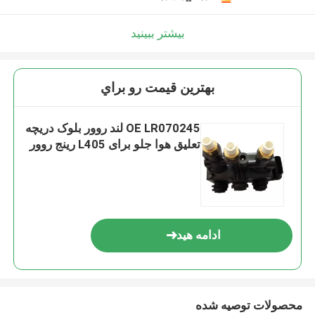
بیشتر ببینید
بهترين قيمت رو براي
OE LR070245 لند روور بلوک دریچه
تعلیق هوا جلو برای L405 رینج روور
ادامه هید
محصولات توصیه شده