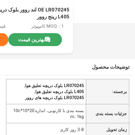
OE LR070245 لند روور بل
L405 رینج روور
MOQ：1 کامپیوتر
قیمت：PC
بهترین قیمت
توضیحات محصول
LR070245 بلوک دریچه تعلیق هوا
,
برجسته:
L405 بلوک دریچه تعلیق هوا
,
LR070245 بلوک دریچه های روور
بسته بندی با کارتونی، اندازه:20*10*10c
جزئیات بسته بندی
m، 1kg
زمان تحویل
3-8 روز کاری