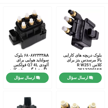
بلوک دریچه های کارایی
۶۸۰۸۷۲۳۳۳AA بلوک
بالا مرسدس بنز برای
سولناید هوایی برای
کلاس R W251
آئودی Q7 4L فولکس
2513200158
واگن توارگ پورشه کاین
۹۵۵
خونه
ارسال سؤال
ارسال سؤال
محصولات
ویدیو