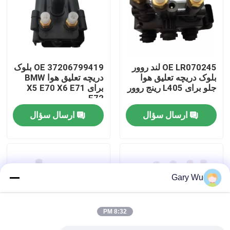
درباره ما
تور کارخانه
OE LR070245 لند روور
OE 37206799419 بلوک
بلوک دریچه تعلیق هوا
دریچه تعلیق هوا BMW
جلو برای L405 رینج روور
برای X5 E70 X6 E71
کنترل کیفیت
E72
ارسال سؤال
ارسال سؤال
با ما تماس بگیرید
اخبار
Gary Wu
موارد
8:32 PM
سیستم تعلیق هوا خودرو