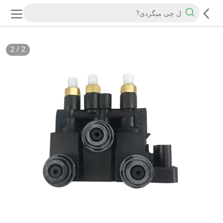
2
/
2