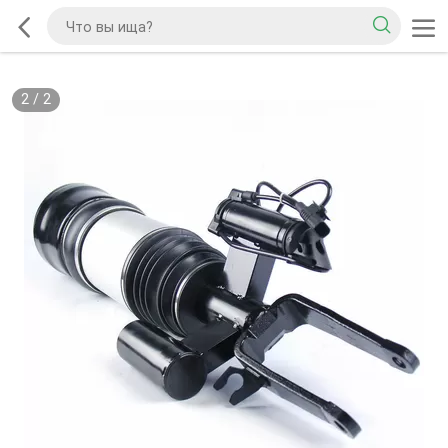
2
/
2