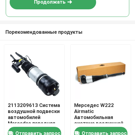
Продолжать
Порекомендованные продукты
Домой
2113209613 Система
Мерседес W222
воздушной подвески
Airmatic
Продукты
автомобилей
Автомобильная
Mercedes передняя
система воздушной
справа для W211
подвески Задняя
Отправить запрос
Отправить запрос
Видеозаписи