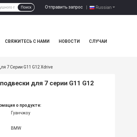
Отправить запрос
|
Russian
Поиск
СВЯЖИТЕСЬ С НАМИ
НОВОСТИ
СЛУЧАИ
я 7 Серии G11 G12 Xdrive
подвески для 7 серии G11 G12
мация о продукте:
Гуанчжоу
BMW