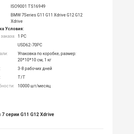
ISO9001 TS16949
BMW 7Series G11 G11 Xdrive G12 G12
Xdrive
ка Условия:
заказа:
1 PC
USD62-70PC
али:
Упаковка по коробке, размер:
20*10*10 см, 1 кг
:
3-8 рабочих дней
:
T/T
бности:
10000 шт/месяц
7 серии G11 G12 Xdrive