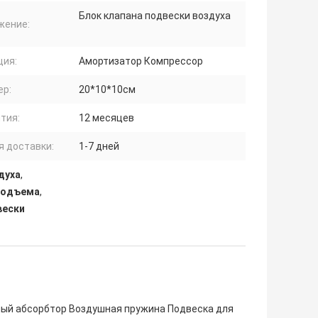
Блок клапана подвески воздуха
жение:
ция:
Амортизатор Компрессор
ер:
20*10*10см
тия:
12 месяцев
я доставки:
1-7 дней
духа
,
 подъема
,
вески
ный абсорбтор Воздушная пружина Подвеска для