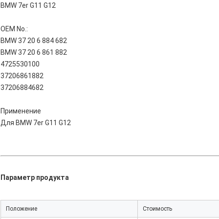
BMW 7er G11 G12
OEM No.:
BMW 37 20 6 884 682
BMW 37 20 6 861 882
4725530100
37206861882
37206884682
Применение
Для BMW 7er G11 G12
Параметр продукта
Положение
Стоимость