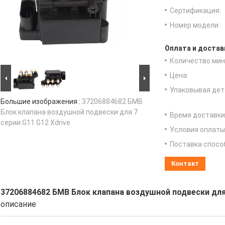
Сертификация:
Номер модели:
Оплата и достав
Количество мин 
Цена:
Упаковывая дет
Большие изображения :
37206884682 БМВ
Блок клапана воздушной подвески для 7
Время доставки
серии G11 G12 Xdrive
Условия оплаты
Поставка спосо
Контакт
37206884682 БМВ Блок клапана воздушной подвески для 
описание