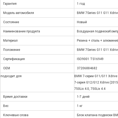
Гарантия
1 год
Модель автомобиля
BMW 7Series G11 G11 Xdrive
Состояние
Новый
Наименование продукта
Воздушная подвеска
Компр
Материал
Резина + сталь + алюмини
Положение
BMW 7Series G11 G11 Xdrive
Сертификация
ISO9001 TS16949
OEM
37206884682
подходит для
BMW 7-серии G11/G11 Xdrive (2
7-серия G12/G12 Xdrive (2015-)
750Lix 4.0, 750Lix 4.4
Время доставки
1-7 дней
Вес
1 кг
Ключевые слова
Блок клапана подвески BMW