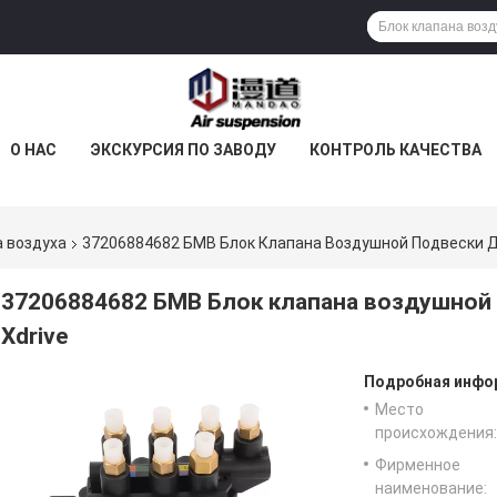
О НАС
ЭКСКУРСИЯ ПО ЗАВОДУ
КОНТРОЛЬ КАЧЕСТВА
а воздуха
37206884682 БМВ Блок Клапана Воздушной Подвески Дл
37206884682 БМВ Блок клапана воздушной 
Xdrive
Подробная инфор
Место
происхождения:
Фирменное
наименование: