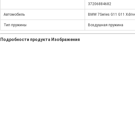
37206884682
Автомобиль
BMW 7Series G11 G11 Xdrive
Тип пружины
Воздушная пружина
Подробности продукта Изображения