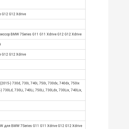
 G12 G12 Xdrive
ессор BMW 7Series G11 G11 Xdrive G12 G12 Xdrive
й
 G12 G12 Xdrive
015-) 730d, 730i, 740i, 750i, 730dx, 740dx, 750ix
 730Ld, 730Li, 740Li, 750Li, 730Ldx, 730Lix, 740Lix,
 для BMW 7Series G11 G11 Xdrive G12 G12 Xdrive