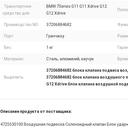
Транспортное
BMW 7Series G11 G11 Xdrive G12
Поло
средство для:
G12 Xdrive
Производство NO:
37206884682
Функ
Порт:
Гуанчжоу
Разм
Вес:
1 кг
Гаран
Материал:
Сталь, алюминий, каучук
Врем
37206884682 блока клапана подвеса воз
Выделить:
37206884682 блок клапана воздушного
G12 Xdrive блок клапана воздушной под
Описание продукта от поставщика:
4725530100 Воздушная подвеска Соленоидный клапан Блок удар