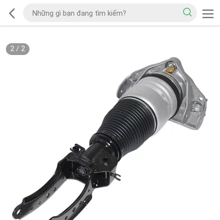
2
/
2