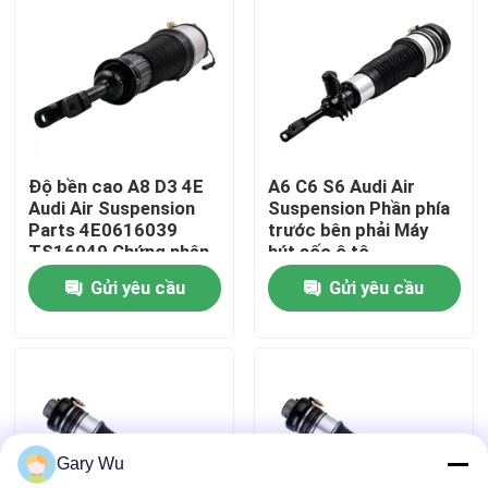
Về chúng tôi
Tham quan nhà máy
Độ bền cao A8 D3 4E
A6 C6 S6 Audi Air
Kiểm soát chất lượng
Audi Air Suspension
Suspension Phần phía
Parts 4E0616039
trước bên phải Máy
TS16949 Chứng nhận
hút sốc ô tô
Liên hệ với chúng tôi
4F0616040
Gửi yêu cầu
Gửi yêu cầu
Tin tức
Các trường hợp
Gary Wu
Hệ thống treo khí xe