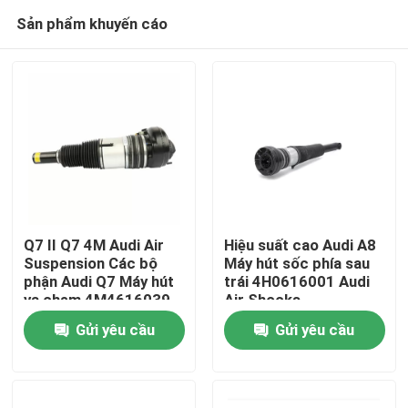
Sản phẩm khuyến cáo
Q7 II Q7 4M Audi Air
Hiệu suất cao Audi A8
Suspension Các bộ
Máy hút sốc phía sau
phận Audi Q7 Máy hút
trái 4H0616001 Audi
Nhà
va chạm 4M4616039
Air Shocks
Gửi yêu cầu
Gửi yêu cầu
Sản phẩm
Video