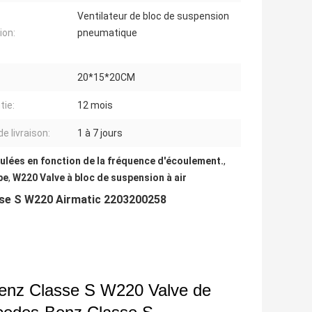
Ventilateur de bloc de suspension
ion:
pneumatique
20*15*20CM
tie:
12 mois
de livraison:
1 à 7 jours
culées en fonction de la fréquence d'écoulement.
,
pe
,
W220 Valve à bloc de suspension à air
sse S W220 Airmatic 2203200258
enz Classe S W220
Valve de