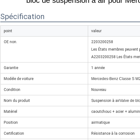
bloc de suspension à air pour Me
Spécification
point
valeur
OE non.
2203200258
Les États membres peuvent p
A2203200258 Les États me
Garantie
1 année
Modèle de voiture
Mercedes-Benz Classe S W
Condition
Nouveau
Nom du produit
Suspension à air
Valve de bl
Matériel
caoutchouc + acier + alumi
Position
airmatique
Certification
Résistance à la corrosion