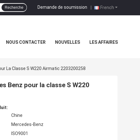
Demande de soumission
|
French
Recherche
NOUS CONTACTER
NOUVELLES
LES AFFAIRES
Pour La Classe S W220 Airmatic 2203200258
des Benz pour la classe S W220
uit:
Chine
Mercedes-Benz
ISO9001