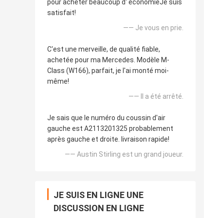
pour acheter beaucoup d' économieJe suis
satisfait!
—— Je vous en prie.
C'est une merveille, de qualité fiable,
achetée pour ma Mercedes. Modèle M-
Class (W166), parfait, je l'ai monté moi-
même!
—— Il a été arrêté.
Je sais que le numéro du coussin d'air
gauche est A2113201325 probablement
après gauche et droite. livraison rapide!
—— Austin Stirling est un grand joueur.
JE SUIS EN LIGNE UNE
DISCUSSION EN LIGNE