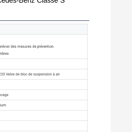
rcedes-Benz Classe S
révoir des mesures de prévention.
mbres
220
Valve de bloc de suspension à air
ocage
nium