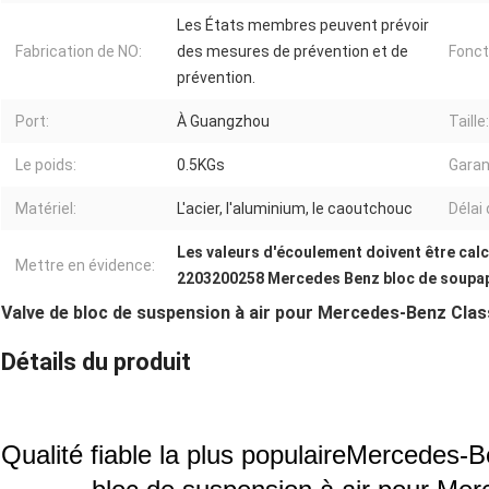
Les États membres peuvent prévoir
Fabrication de NO:
des mesures de prévention et de
Fonct
prévention.
Port:
À Guangzhou
Taille:
Le poids:
0.5KGs
Garan
Matériel:
L'acier, l'aluminium, le caoutchouc
Délai 
Les valeurs d'écoulement doivent être cal
Mettre en évidence:
2203200258 Mercedes Benz bloc de soupa
Valve de bloc de suspension à air pour Mercedes-Benz Cla
Détails du produit
Qualité fiable la plus populaire
Mercedes-B