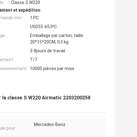
e:
Classe S W220
ement et expédition:
mande min:
1 PC
USD55-65/PC
ge:
Emballage par carton, taille:
20*15*20CM, 0,5 kg
3-8jours de travail
iement:
T/T
ovisionnement:
10000 pièces par mois
r la classe S W220 Airmatic 2203200258
Mercedes-Benz
ule pour: