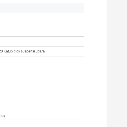
20
Katup blok suspensi udara
08)