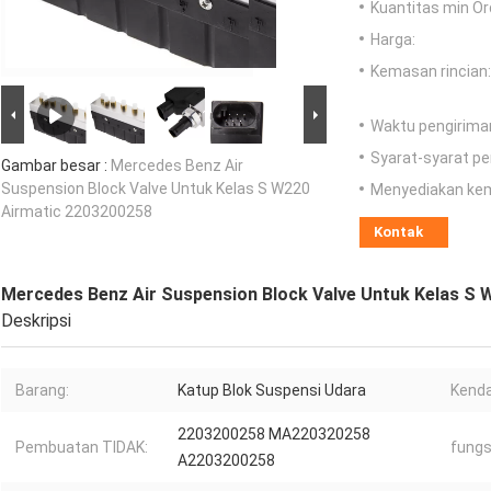
Kuantitas min Or
Harga:
Kemasan rincian:
Waktu pengirima
Syarat-syarat p
Gambar besar :
Mercedes Benz Air
Suspension Block Valve Untuk Kelas S W220
Menyediakan ke
Airmatic 2203200258
Kontak
Mercedes Benz Air Suspension Block Valve Untuk Kelas S 
Deskripsi
Barang:
Katup Blok Suspensi Udara
Kenda
2203200258 MA220320258
Pembuatan TIDAK:
fungs
A2203200258