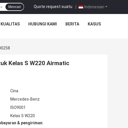
Quote request suatu
|
Indonesian
Mencari
 KUALITAS
HUBUNGI KAMI
BERITA
KASUS
200258
uk Kelas S W220 Airmatic
Cina
Mercedes-Benz
ISO9001
Kelas S W220
mbayaran & pengiriman: