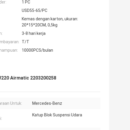
der:
1 PC
USD55-65/PC
Kemas dengan karton, ukuran:
20*15*20CM, 0,5kg
n:
3-8 hari kerja
embayaran:
T/T
mampuan:
10000PCS/bulan
W220 Airmatic 2203200258
raan Untuk:
Mercedes-Benz
Katup Blok Suspensi Udara
i: