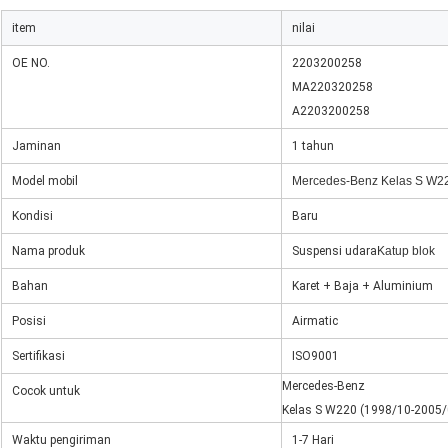
item
nilai
OE NO.
2203200258
MA220320258
A2203200258
Jaminan
1 tahun
Model mobil
Mercedes-Benz Kelas S W2
Kondisi
Baru
Nama produk
Suspensi udara
Katup blok
Bahan
Karet + Baja + Aluminium
Posisi
Airmatic
Sertifikasi
ISO9001
Mercedes-Benz
Cocok untuk
Kelas S W220 (1998/10-2005/
Waktu pengiriman
1-7 Hari