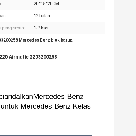
n:
20*15*20CM
an:
12 bulan
 pengiriman:
1-7 hari
03200258 Mercedes Benz blok katup
,
W220 Airmatic 2203200258
 diandalkan
Mercedes-Benz
a untuk Mercedes-Benz Kelas