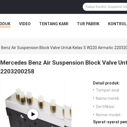
ODUK
VIDEO
TENTANG KAMI
TUR PABRIK
KONTROL
Benz Air Suspension Block Valve Untuk Kelas S W220 Airmatic 2203
Mercedes Benz Air Suspension Block Valve Unt
2203200258
Detail produk:
Tempat asal:
Nama merek:
Sertifikasi:
Nomor model:
Syarat-syarat pe