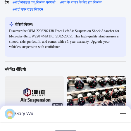
टैग:
#
ऑटोमोबाइल वायु निलंबन प्रणाली
#
बाद के बाजार के लिए हवा निलंबन
#
ऑटो एयर राइड सिस्टम
वीडियो विवरण:
Discover the OEM 2203202138 Front Left Air Suspension Shock Absorber for
Mercedes-Benz W220 4MATIC (2002-2005). This high-quality strut ensures a
smooth ride, perfect fit, and comes with a 1-year warranty. Upgrade your
vehicle's suspension with confidence.
संबंधित वीडियो
02:43
00:17
Gary Wu
एयर सस्पेंशन स्ट्राट मर्सिडीज-बेंज एस-क्लास
उत्पादन
फ्रंट वाम/दाएं W220 के लिए एयरमैटिक
अन्य वीडियो
2203202428
मर्सिडीज-बेंज एयर सस्पेंशन पार्ट्स
October 20, 2023
September 21, 2023