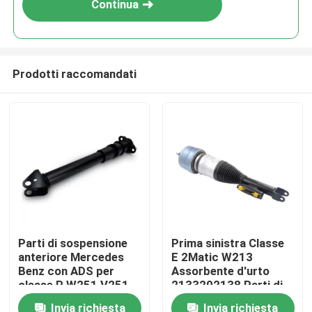
Continua
Prodotti raccomandati
Casa.
Parti di sospensione
Prima sinistra Classe
anteriore Mercedes
E 2Matic W213
Prodotti
Benz con ADS per
Assorbente d'urto
classe R W251 V251
2133202138 Parti di
2513201931
sospensione
Invia richiesta
Invia richiesta
Video