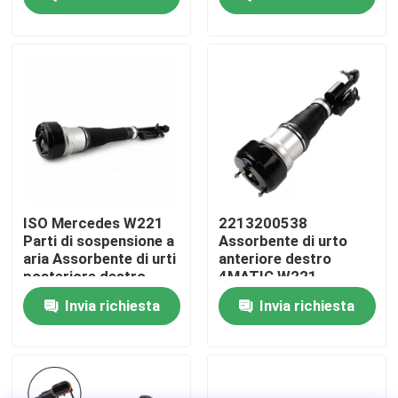
Mercedes Air
Su di noi
Visita alla fabbrica
Controllo della qualità
Contattaci
ISO Mercedes W221
2213200538
Parti di sospensione a
Assorbente di urto
aria Assorbente di urti
anteriore destro
Notizie
posteriore destro
4MATIC W221
2213205613
Assorbente di urto
Invia richiesta
Invia richiesta
Casi
Sistema di sospensione pneumatica dell'auto