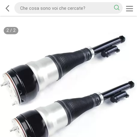
2
/
2