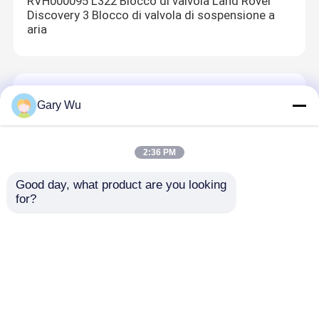
RVH000095 L322 Blocco di valvola Land Rover
Discovery 3 Blocco di valvola di sospensione a
aria
Componenti sospensioni pneumatiche Audi
Gary Wu
4H0616039 Audi A8 D4 Componenti della
sospensione pneumatica Assorbente d'urto
airbag
2:36 PM
Good day, what product are you looking 
for?
Blocchetto della valvola della sospensione
dell'aria
4G0616005C Blocco di valvole di sospensione ad
aria per Audi A8 D4 4H A6 C7 TS16949 Certificato
Casa
Circa noi
Contattaci
Desktop Site