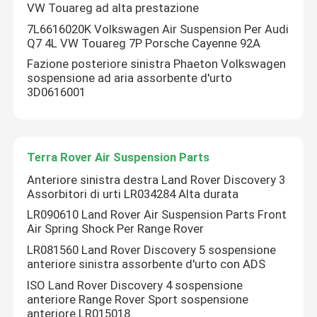
VW Touareg ad alta prestazione
7L6616020K Volkswagen Air Suspension Per Audi
Su di noi
Q7 4L VW Touareg 7P Porsche Cayenne 92A
Fazione posteriore sinistra Phaeton Volkswagen
sospensione ad aria assorbente d'urto
Visita alla fabbrica
3D0616001
Controllo della qualità
Terra Rover Air Suspension Parts
Contattaci
Anteriore sinistra destra Land Rover Discovery 3
Assorbitori di urti LR034284 Alta durata
LR090610 Land Rover Air Suspension Parts Front
Notizie
Air Spring Shock Per Range Rover
LR081560 Land Rover Discovery 5 sospensione
anteriore sinistra assorbente d'urto con ADS
Casi
ISO Land Rover Discovery 4 sospensione
anteriore Range Rover Sport sospensione
Sistema di sospensione pneumatica dell'auto
anteriore LR015018