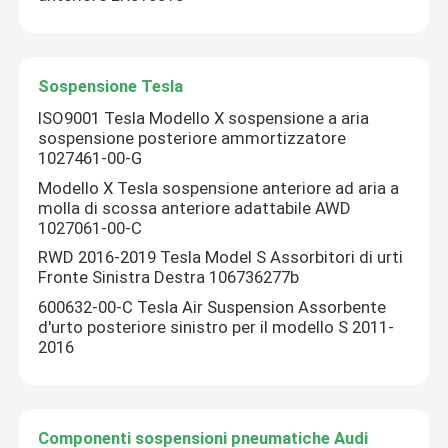
Compressore a sospensione d'aria
Sospensione Tesla
Amortizzatore a sospensione pneumatica
ISO9001 Tesla Modello X sospensione a aria
sospensione posteriore ammortizzatore
1027461-00-G
Shock a molla d'aria
Modello X Tesla sospensione anteriore ad aria a
molla di scossa anteriore adattabile AWD
1027061-00-C
Ricambi per sospensioni pneumatiche Mercedes Benz
RWD 2016-2019 Tesla Model S Assorbitori di urti
Fronte Sinistra Destra 106736277b
Parti della sospensione dell'aria di BMW
600632-00-C Tesla Air Suspension Assorbente
d'urto posteriore sinistro per il modello S 2011-
2016
Volkswagen sospensione aerea
Terra Rover Air Suspension Parts
Componenti sospensioni pneumatiche Audi