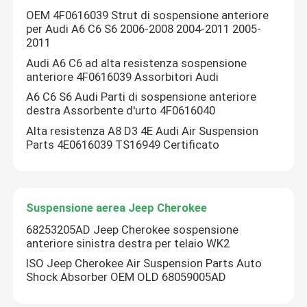
OEM 4F0616039 Strut di sospensione anteriore
per Audi A6 C6 S6 2006-2008 2004-2011 2005-
Sospensione Tesla
2011
Audi A6 C6 ad alta resistenza sospensione
Componenti sospensioni pneumatiche Audi
anteriore 4F0616039 Assorbitori Audi
A6 C6 S6 Audi Parti di sospensione anteriore
destra Assorbente d'urto 4F0616040
Suspensione aerea Jeep Cherokee
Alta resistenza A8 D3 4E Audi Air Suspension
Parts 4E0616039 TS16949 Certificato
Blocchetto della valvola della sospensione dell'aria
Suspensione aerea Jeep Cherokee
68253205AD Jeep Cherokee sospensione
anteriore sinistra destra per telaio WK2
ISO Jeep Cherokee Air Suspension Parts Auto
Shock Absorber OEM OLD 68059005AD