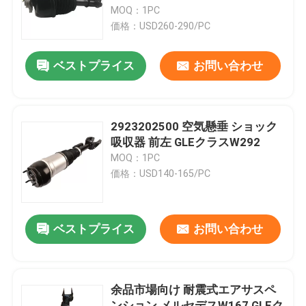
MOQ：1PC
価格：USD260-290/PC
わたしたち に つい て
ベストプライス
お問い合わせ
工場 ツアー
品質管理
2923202500 空気懸垂 ショック
吸収器 前左 GLEクラスW292
MOQ：1PC
連絡 ください
価格：USD140-165/PC
ニュース
ベストプライス
お問い合わせ
事件
余品市場向け 耐震式エアサスペ
車用空気懸垂システム
ンション メルセデスW167 GLEク