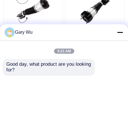
2203202138 メルセデ
2213200538 前右ショ
Gary Wu
ス・ベンツ エアサスペ
ック吸収器 4MATIC
ンション パーツ 前左
W221ショック吸収器
4MATIC W220 ショッ
5:21 AM
ク吸収器
ベストプライス
ベストプライス
Good day, what product are you looking 
for?
お問い合わせ
お問い合わせ
多くを見て下さい
ホーム
企業情報
お問い合わせ
Desktop Site
地図
Privacy Policy