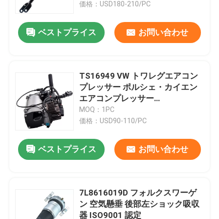
3D0616039AA
価格：USD180-210/PC
ベストプライス
お問い合わせ
TS16949 VW トワレグエアコン
プレッサー ポルシェ・カイエン
エアコンプレッサー
7L0616007A
MOQ：1PC
価格：USD90-110/PC
ベストプライス
お問い合わせ
家へ
製品
7L8616019D フォルクスワーゲ
ン 空気懸垂 後部左ショック吸収
器 ISO9001 認定
ビデオ