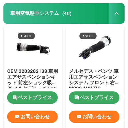
車用空気懸垂システム
(40)
テスラエアサスペンション
Audiの空気懸濁液の部品
ジープ・チェロキーのエアサスペンション
空気懸濁液弁のブロック
OEM 2203202138 車用
メルセデス・ベンツ 車
エアサスペンションキ
用エアサスペンション
ット 前左ショック吸収
システム フロント 右
器 メルセデス・ベンツ
W220 4MATIC
W220 4MATIC
2203202238
ベストプライス
ベストプライス
お問い合わせ
お問い合わせ