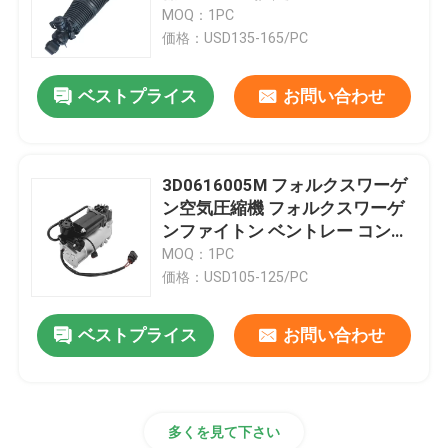
MOQ：1PC
価格：USD135-165/PC
わたしたち に つい て
ベストプライス
お問い合わせ
工場 ツアー
品質管理
3D0616005M フォルクスワーゲ
ン空気圧縮機 フォルクスワーゲ
ンファイトン ベントレー コンチ
連絡 ください
ネンタル
MOQ：1PC
価格：USD105-125/PC
ニュース
ベストプライス
お問い合わせ
事件
多くを見て下さい
車用空気懸垂システム