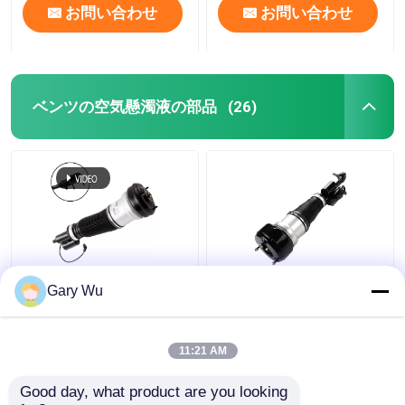
お問い合わせ
お問い合わせ
ベンツの空気懸濁液の部品
(26)
2203202138 メルセデ
2213200538 前右ショ
Gary Wu
ス・ベンツ エアサスペ
ック吸収器 4MATIC
ンション パーツ 前左
W221ショック吸収器
4MATIC W220 ショッ
11:21 AM
ク吸収器
ベストプライス
ベストプライス
Good day, what product are you looking 