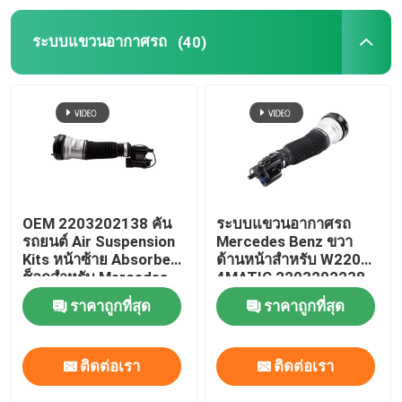
ระบบแขวนอากาศรถ
(40)
เครื่องแขวนอากาศ Tesla
อะไหล่แอร์ออดี้
การแขวนอากาศของจีปเชโรคี
บล็อกวาล์วกันสะเทือนของอากาศ
OEM 2203202138 คัน
ระบบแขวนอากาศรถ
รถยนต์ Air Suspension
Mercedes Benz ขวา
Kits หน้าซ้าย Absorber
ด้านหน้าสําหรับ W220
ช็อกสําหรับ Mercedes-
4MATIC 2203202238
Benz W220 4MATIC
ราคาถูกที่สุด
ราคาถูกที่สุด
ติดต่อเรา
ติดต่อเรา