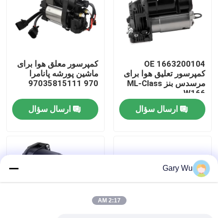
درباره ما
تور کارخانه
OE 1663200104
کمپرسور معلق هوا برای
کمپرسور تعلیق هوا برای
ماشین پورشه پانامرا
مرسدس بنز ML-Class
970 97035815111
کنترل کیفیت
W166
ارسال سؤال
ارسال سؤال
با ما تماس بگیرید
اخبار
Gary Wu
موارد
2:17 AM
سیستم تعلیق هوا خودرو