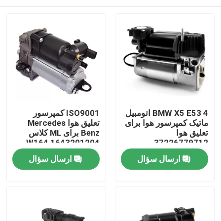
BMW X5 E53 4 اتومبیل
ISO9001 کمپرسور
ماتیک کمپرسور هوا برای
تعلیق هوا Mercedes
تعلیق هوا
Benz برای ML کلاس
W164 1643201204
37226779712
خونه
ارسال سؤال
ارسال سؤال
محصولات
ویدیو