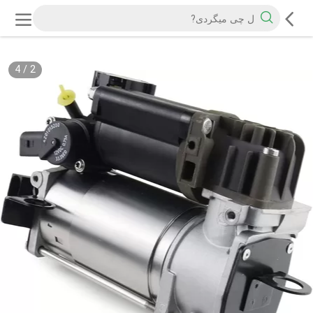
4
/
2