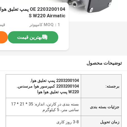
OE 2203200104 پمپ 
S W220 Airmatic
MOQ：1 کامپیوتر
قیمت：PC
بهترین قیمت
توضیحات محصول
2203200104 پمپ تعلیق هوا
,
برجسته:
2203200104 کمپرسور هوا مرسدس
,
W220 پمپ تعلیق هوا هوا
بسته بندی در کارتن، اندازه: 35 * 21 * 17
جزئیات بسته بندی
سانتی متر، 5 کیلوگرم
زمان تحویل
3-8 روز کاری