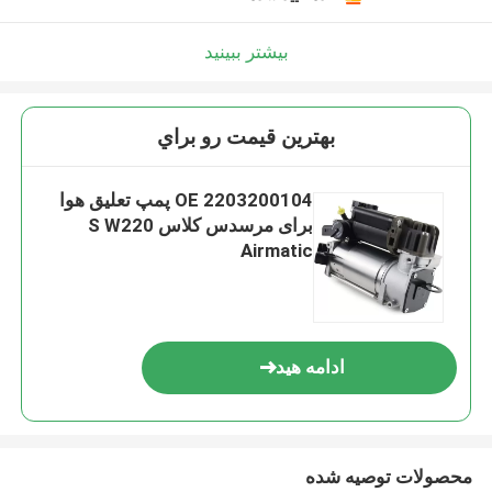
بیشتر ببینید
بهترين قيمت رو براي
OE 2203200104 پمپ تعلیق هوا
برای مرسدس کلاس S W220
Airmatic
ادامه هید
محصولات توصیه شده