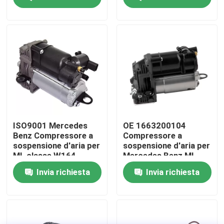
Su di noi
Visita alla fabbrica
Controllo della qualità
Contattaci
ISO9001 Mercedes
OE 1663200104
Benz Compressore a
Compressore a
sospensione d'aria per
sospensione d'aria per
Notizie
ML classe W164
Mercedes Benz ML-
1643201204
Class W166
Invia richiesta
Invia richiesta
Casi
Sistema di sospensione pneumatica dell'auto