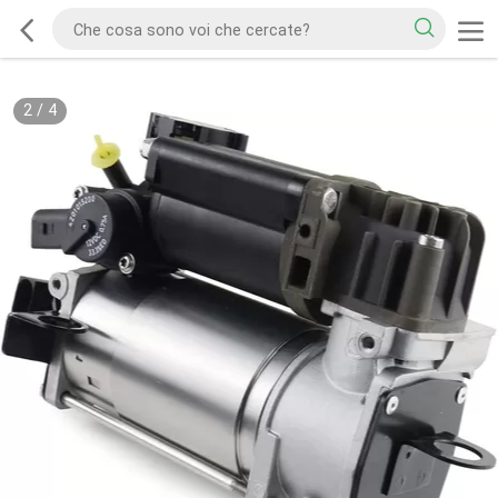
2
/
4