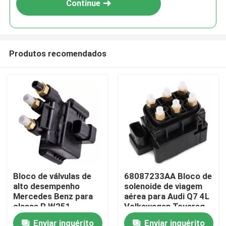
Continue
Produtos recomendados
Para casa
Bloco de válvulas de
68087233AA Bloco de
alto desempenho
solenoide de viagem
Produtos
Mercedes Benz para
aérea para Audi Q7 4L
classe R W251
Volkswagen Touareg
2513200158
Porsche Cayenne 955
Enviar inquérito
Enviar inquérito
Vídeos