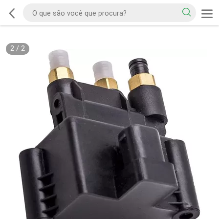
2
/
2