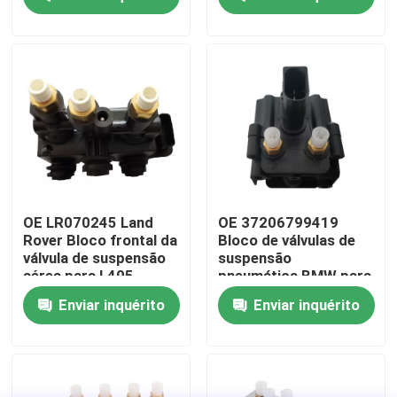
Sobre nós
Visita à fábrica
Controle de qualidade
Contacte-nos
OE LR070245 Land
OE 37206799419
Rover Bloco frontal da
Bloco de válvulas de
válvula de suspensão
suspensão
Notícias
aérea para L405
pneumática BMW para
Range Rover
X5 E70 X6 E71 E72
Enviar inquérito
Enviar inquérito
Casos
Sistema de suspensão pneumática do automóvel