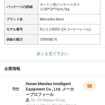
カートン別パッケージ,サイ
パッケージの詳細
ズ:20*10*10cm,1kg
ブランド名
Mercedes-Benz
モデル番号
RクラスW251 ((4 コーナーレベル)
供給の能力
10000個/月
多くを見て下さい
企業情報
Hunan Mandao Intelligent
Equipment Co., Ltd. メーカ
ープロフィール
No. 23, Majiaao Group,