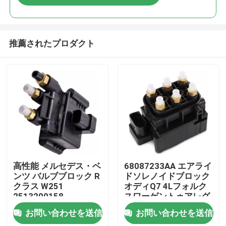
推薦されたプロダクト
家へ
高性能 メルセデス・ベ
68087233AA エアライ
ンツ バルブブロック R
ドソレノイドブロック
クラス W251
オディQ7 4Lフォルク
製品
2513200158
スワーゲントゥアレグ
ポルシェカイエン955
お問い合わせを送信
お問い合わせを送信
ビデオ