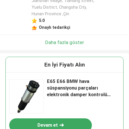
Jianshan Village, Tianding Street,
Yuelu District, Changsha City,
Hunan Province ,Çin
5.0
Onaylı tedarikçi
Daha fazla göster
En İyi Fiyatı Alın
E65 E66 BMW hava
süspansiyonu parçaları
elektronik damper kontrolü
olmadan 37126785538
Devam et