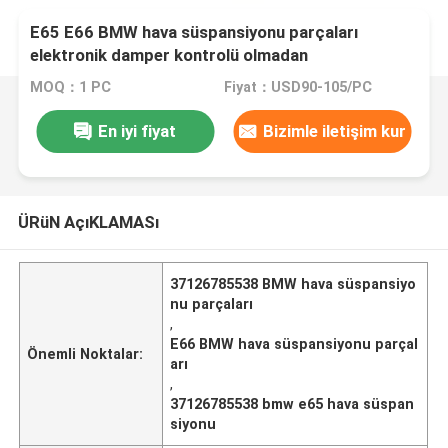
E65 E66 BMW hava süspansiyonu parçaları
elektronik damper kontrolü olmadan
37126785538
MOQ：1 PC
Fiyat：USD90-105/PC
En iyi fiyat
Bizimle iletişim kur
ÜRüN AçıKLAMASı
37126785538 BMW hava süspansiyo
nu parçaları
,
E66 BMW hava süspansiyonu parçal
Önemli Noktalar:
arı
,
37126785538 bmw e65 hava süspan
siyonu