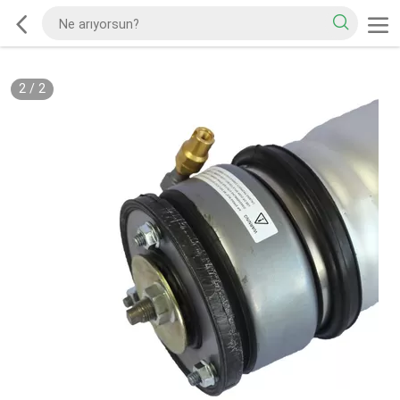
2
/
2