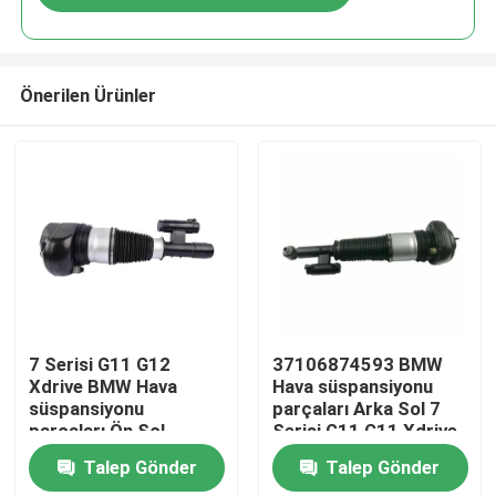
Önerilen Ürünler
Evde
7 Serisi G11 G12
37106874593 BMW
Xdrive BMW Hava
Hava süspansiyonu
süspansiyonu
parçaları Arka Sol 7
Ürün
parçaları Ön Sol
Serisi G11 G11 Xdrive
37106877559
için
Talep Gönder
Talep Gönder
Videolar