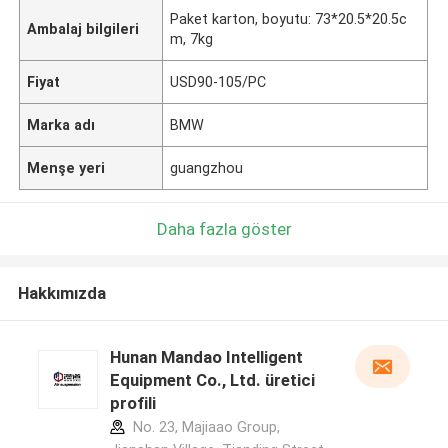
Paket karton, boyutu: 73*20.5*20.5c
Ambalaj bilgileri
m, 7kg
Fiyat
USD90-105/PC
Marka adı
BMW
Menşe yeri
guangzhou
Daha fazla göster
Hakkımızda
Hunan Mandao Intelligent
Equipment Co., Ltd. üretici
profili
No. 23, Majiaao Group,