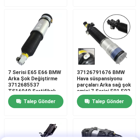
Hakkımızda
Fabrika turu
Kalite kontrol
7 Serisi E65 E66 BMW
37126791676 BMW
Bizimle İletişim
Arka Şok Değiştirme
Hava süspansiyonu
3712685537
parçaları Arka sağ şok
TS16949 Sertifikalı
emici 7 Serisi F01 F02
Haberler
için
Talep Gönder
Talep Gönder
Vakalar
Araç hava süspansiyonu sistemi