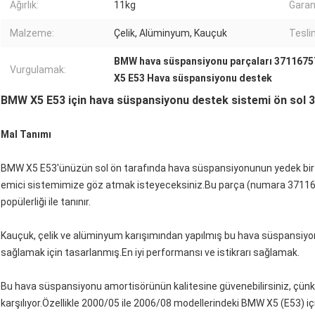
Ağırlık:
11kg
Garan
Malzeme:
Çelik, Alüminyum, Kauçuk
Tesli
BMW hava süspansiyonu parçaları 371167
Vurgulamak:
X5 E53 Hava süspansiyonu destek
BMW X5 E53 için hava süspansiyonu destek sistemi ön sol
Mal Tanımı
BMW X5 E53'ünüzün sol ön tarafında hava süspansiyonunun yedek bir 
emici sistemimize göz atmak isteyeceksiniz.Bu parça (numara 37116
popülerliği ile tanınır.
Kauçuk, çelik ve alüminyum karışımından yapılmış bu hava süspansiyon
sağlamak için tasarlanmış.En iyi performansı ve istikrarı sağlamak.
Bu hava süspansiyonu amortisörünün kalitesine güvenebilirsiniz, çünkü
karşılıyor.Özellikle 2000/05 ile 2006/08 modellerindeki BMW X5 (E53) için 