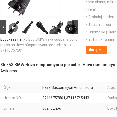
Min sipariş miktar
Fiyat:
Ambalaj bilgileri:
Teslim süresi:
Ödeme koşulları:
Büyük resim :
X5 E53 BMW Hava süspansiyonu
Yetenek temini:
parçaları Hava süspansiyonu destek ön sol
İletişim
37116757501
X5 E53 BMW Hava süspansiyonu parçaları Hava süspansiyo
Açıklama
Öğe:
Hava Süspansiyon Amortisörü
Araç İ
Üretim NO:
37116757501,37116765443
fonks
Liman:
guangzhou
Boyut