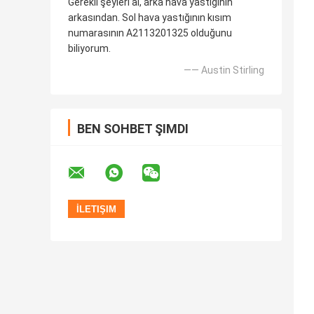
Gerekli şeyleri al, arka hava yastığının
arkasından. Sol hava yastığının kısım
numarasının A2113201325 olduğunu
biliyorum.
—— Austin Stirling
BEN SOHBET ŞIMDI