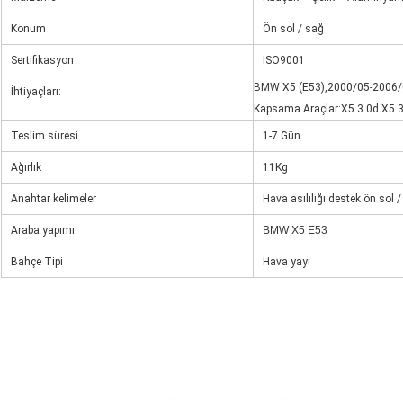
Konum
Ön sol / sağ
Sertifikasyon
ISO9001
BMW X5 (E53),2000/05-2006/
İhtiyaçları:
Kapsama Araçlar:X5 3.0d X5 3.
Teslim süresi
1-7 Gün
Ağırlık
11Kg
Anahtar kelimeler
Hava asılılığı destek ön sol /
Araba yapımı
BMW X5 E53
Bahçe Tipi
Hava yayı