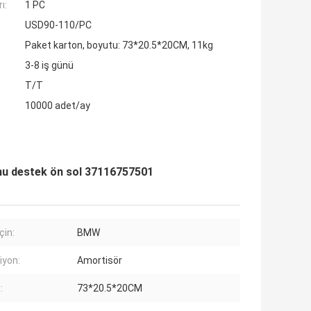
ı:
1 PC
USD90-110/PC
Paket karton, boyutu: 73*20.5*20CM, 11kg
3-8 iş günü
T/T
10000 adet/ay
nu destek ön sol 37116757501
çin:
BMW
iyon:
Amortisör
:
73*20.5*20CM