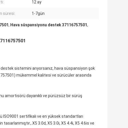
ti:
12 ay
m süresi:
1-7gün
57501
,
Hava süspansiyonu destek 37116757501
,
 37116757501
destek sistemini arıyorsanız, hava süspansiyon şok
757501) mükemmel kalitesi ve sürücüler arasında
u amortisörü dayanıklı ve pürüzsüz bir sürüş
 ISO9001 sertifikalı ve en yüksek standartları
tasarlanmıştır., X5 3.0d, X5 3.0i, X5 4.4i, X5 4.6is ve