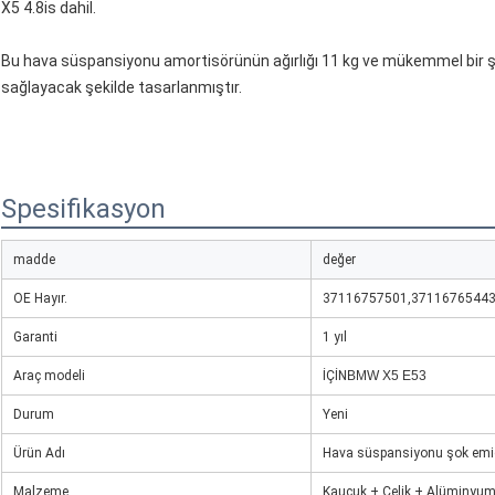
X5 4.8is dahil.
Bu hava süspansiyonu amortisörünün ağırlığı 11 kg ve mükemmel bir ş
sağlayacak şekilde tasarlanmıştır.
Spesifikasyon
madde
değer
OE Hayır.
37116757501,3711676544
Garanti
1 yıl
Araç modeli
İÇİN
BMW X5 E53
Durum
Yeni
Ürün Adı
Hava süspansiyonu şok emi
Malzeme
Kauçuk + Çelik + Alüminyu