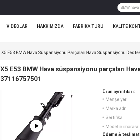
VIDEOLAR
HAKKIMIZDA
FABRIKA TURU
KALITE KON
X5 E53 BMW Hava Süspansiyonu Parçaları Hava Süspansiyonu Deste
X5 E53 BMW Hava süspansiyonu parçaları Hava
37116757501
Ürün ayrıntıları:
Menşe yeri:
Marka adı:
Sertifika:
Model numarası:
Ödeme & teslimat 