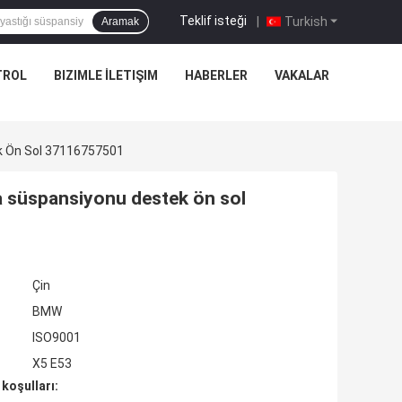
Teklif isteği
|
Turkish
Aramak
TROL
BIZIMLE İLETIŞIM
HABERLER
VAKALAR
k Ön Sol 37116757501
 süspansiyonu destek ön sol
Çin
BMW
ISO9001
X5 E53
koşulları: