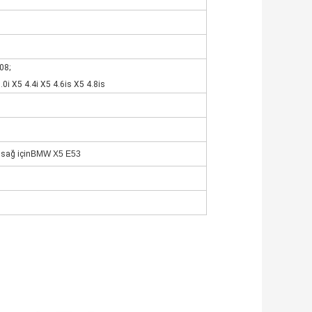
08;
0i X5 4.4i X5 4.6is X5 4.8is
 sağ için
BMW X5 E53