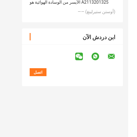
الأيسر من الوسادة الهوائية هو A2113201325
—— (أوستن ستيرلينغ)
ابن دردش الآن