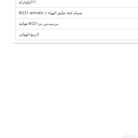
11
كيلوغرام
صمام كتلة تعليق الهواء لـ W221 airmatic
مرسيدس بنز
W221 هوائية
الربيع الهوائي