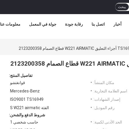
يبحث
أخبار
اتصل بنا
رقابة جودة
جولة في المعمل
معلومات عنا
الصمام 2123200358
تفاصيل المنتج:
مكان المنشأ:
قوانغتشو
اسم العلامة التجارية:
Mercedes-Benz
إصدار الشهادات:
ISO9001 TS16949
رقم الموديل:
الفئة S W221 airmatic
شروط الدفع والشحن:
الحد الأدنى لكمية:
حاسب شخصي 1