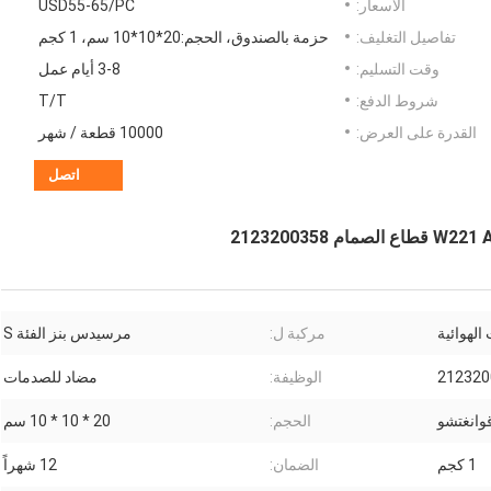
الأسعار:
USD55-65/PC
تفاصيل التغليف:
حزمة بالصندوق، الحجم:20*10*10 سم، 1 كجم
وقت التسليم:
3-8 أيام عمل
شروط الدفع:
T/T
القدرة على العرض:
10000 قطعة / شهر
اتصل
لهوائية
مركبة ل:
مرسيدس بنز الفئة S
212320
الوظيفة:
مضاد للصدمات
وانغتشو
الحجم:
20 * 10 * 10 سم
1 كجم
الضمان:
12 شهراً