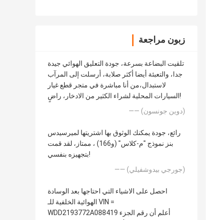
زبون مراجعة
تلقيت البضاعة بسرعة، جودة التعليق الهوائي جيدة
جدا، والتعبئة أيضا أكثر صلابة، أرسلت إلى المرآب
لاستبدال،من أنا مباشرة في متجر قطع غيار
السيارات المحلية لشراء الكثير من الادخار، راضٍ!
—— (دوين جونسون)
رائع، جودة يمكنك الوثوق بها اشتريتها لميرسيدس
بنز نموذج "م-كلاس" (و166) ، ممتاز، لقد قمت
بتجهيزه بنفسي!
—— (جورجي بيدوشفيلي)
احصل على الاشياء التي احتاجها بعد الوسادة
الهوائية الخلفية للـ VIN =
WDD2193772A088419 أعلم أن رقم الجزء