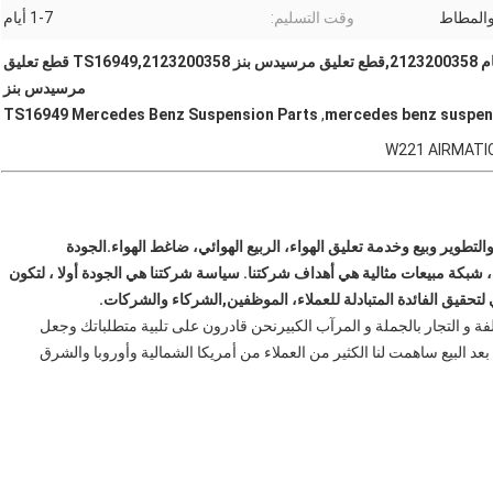
والمطاط
وقت التسليم:
1-7 أيام
W221 AIRMATIC بلوك الصمام 2123200358,قطع تعليق مرسيدس بنز 2123200358,TS16949 قطع تعليق
مرسيدس بنز
TS16949 Mercedes Benz Suspension Parts
,
mercedes benz suspen
شركة هونان مانداو المعدات الذكية المحدودة تعمل في البحث والتطوير وبيع وخدمة تعليق الهواء، الربيع الهوائي، ضاغط الهواء.الجودة 
المستقرة، الخدمة المهنية، مجموعة متنوعة،هناك مخزون كاف، شبكة مبيعات مثالية هي أهداف شركتنا. سياسة شركتنا هي الجودة أولا ، لتكون 
لتحقيق الفائدة المتبادلة للعملاء، الموظفين,الشركاء والشركات.
نحن سعداء للتعاون مع جميع مصنعي قطع غيار السيارات المختلفة و التجار بالجملة و المرآب الكبيرنحن قادرون على تلبية متطلباتك وجعل 
عملائنا راضين مع سنوات من المثابرة، الجودة العالية وخدمة ما بعد البيع ساهمت لنا الكثير من العملاء من أمريكا الشمالية وأوروبا والشرق 