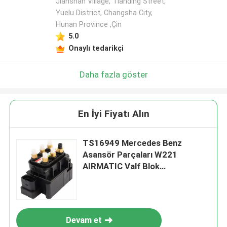
Jianshan Village, Tianding Street,
Yuelu District, Changsha City,
Hunan Province ,Çin
5.0
Onaylı tedarikçi
Daha fazla göster
En İyi Fiyatı Alın
TS16949 Mercedes Benz
Asansör Parçaları W221
AIRMATIC Valf Blok
2123200358
Devam et