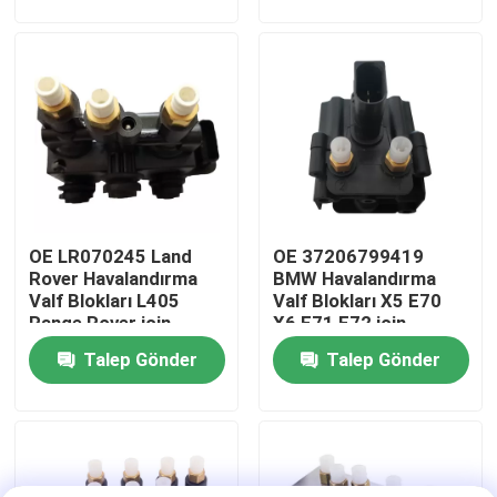
Hakkımızda
Fabrika turu
Kalite kontrol
OE LR070245 Land
OE 37206799419
Bizimle İletişim
Rover Havalandırma
BMW Havalandırma
Valf Blokları L405
Valf Blokları X5 E70
Range Rover için
X6 E71 E72 için
Haberler
Talep Gönder
Talep Gönder
Vakalar
Araç hava süspansiyonu sistemi