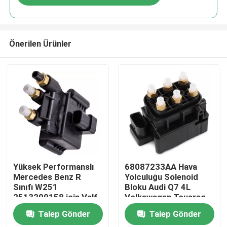
Önerilen Ürünler
Evde
Yüksek Performanslı
68087233AA Hava
Mercedes Benz R
Yolculuğu Solenoid
Sınıfı W251
Bloku Audi Q7 4L
Ürün
2513200158 için Valf
Volkswagen Touareg
Blok
Porsche Cayenne 955
Talep Gönder
Talep Gönder
için
Videolar