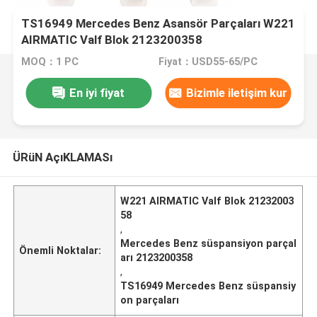
TS16949 Mercedes Benz Asansör Parçaları W221
AIRMATIC Valf Blok 2123200358
MOQ：1 PC
Fiyat：USD55-65/PC
En iyi fiyat
Bizimle iletişim kur
ÜRüN AçıKLAMASı
W221 AIRMATIC Valf Blok 21232003
58
,
Mercedes Benz süspansiyon parçal
Önemli Noktalar:
arı 2123200358
,
TS16949 Mercedes Benz süspansiy
on parçaları