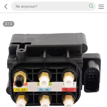
2
/
2