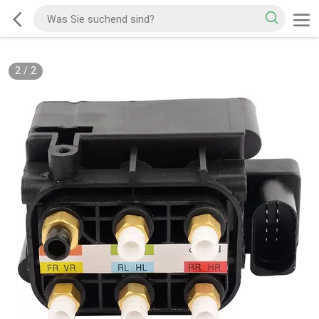
2
/
2