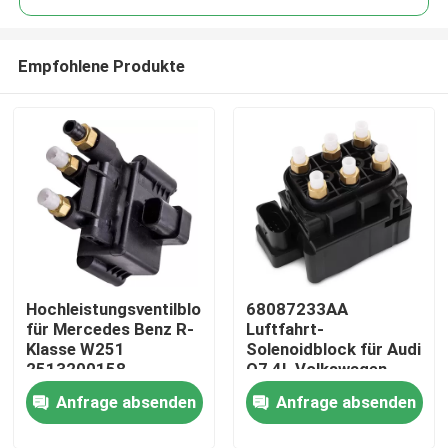
Empfohlene Produkte
Hochleistungsventilblock
68087233AA
Zu Hause
für Mercedes Benz R-
Luftfahrt-
Klasse W251
Solenoidblock für Audi
2513200158
Q7 4L Volkswagen
Produkte
Touareg Porsche
Anfrage absenden
Anfrage absenden
Cayenne 955
Videos