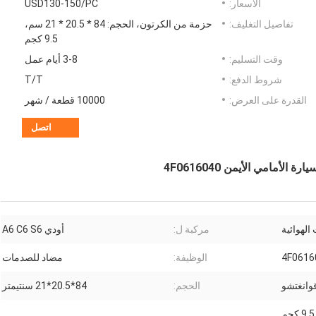
الأسعار:
USD130-150/PC
تفاصيل التغليف:
حزمة من الكرتون، الحجم: 84 * 20.5 * 21 سم،
9.5 كجم
وقت التسليم:
3-8 أيام عمل
شروط الدفع:
T/T
القدرة على العرض:
10000 قطعة / شهر
اتصل
لهوائية
مركبة ل:
أودي A6 C6 S6
4F0616
الوظيفة:
مضاد للصدمات
وانغتشو
الحجم:
84*20.5*21 سنتيمتر
9.5 كجم