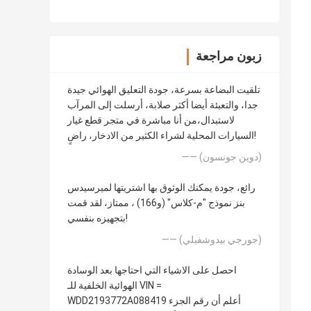
زبون مراجعة
تلقيت البضاعة بسرعة، جودة التعليق الهوائي جيدة
جدا، والتعبئة أيضا أكثر صلابة، أرسلت إلى المرآب
لاستبدال،من أنا مباشرة في متجر قطع غيار
السيارات المحلية لشراء الكثير من الادخار، راضٍ!
—— (دوين جونسون)
رائع، جودة يمكنك الوثوق بها اشتريتها لميرسيدس
بنز نموذج "م-كلاس" (و166) ، ممتاز، لقد قمت
بتجهيزه بنفسي!
—— (جورجي بيدوشفيلي)
احصل على الاشياء التي احتاجها بعد الوسادة
الهوائية الخلفية للـ VIN =
WDD2193772A088419 أعلم أن رقم الجزء