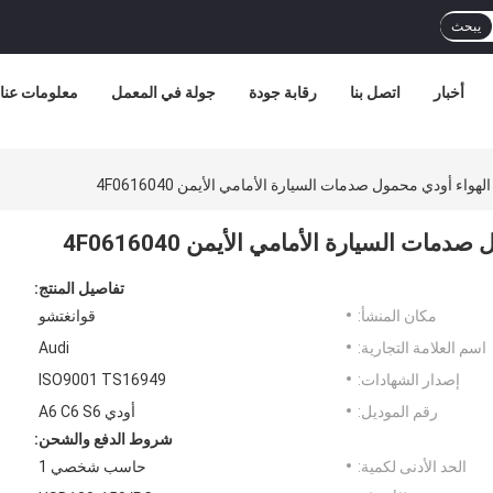
يبحث
أخبار
اتصل بنا
رقابة جودة
جولة في المعمل
معلومات عنا
تفاصيل المنتج:
مكان المنشأ:
قوانغتشو
اسم العلامة التجارية:
Audi
إصدار الشهادات:
ISO9001 TS16949
رقم الموديل:
أودي A6 C6 S6
شروط الدفع والشحن:
الحد الأدنى لكمية:
حاسب شخصي 1