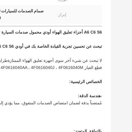
صمام الصدمات للسيارات 4F0616040,أجزاء تعليق الهواء Audi 4F0616040,S6 أجزاء تعليق الهواء أودي
إبراز:
0
A6 C6 S6 أجزاء تعليق الهواء أودي محمول صدمات السيارة الأمامي الأيمن 4F0616040
تبحث عن تحسين تجربة القيادة الخاصة بك في أودي A6 C6 S6؟
قطع الغيار 4F0616040 ، 4F0616040AA ، 4F0616040J ، 4F0616040M ، و 4F0616040N ، مما يضمن التوافق الدقيق والأداء الأمثل.
الخصائص الرئيسية:
-هندسة الدقة:
مُمتصناً بدقة لضمان امتصاص الصدمات المتفوق، مما يؤدي إلى قيادة
-
التوافق المتعدد: