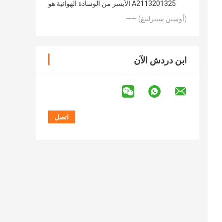
الأيسر من الوسادة الهوائية هو A2113201325
—— (أوستن ستيرلينغ)
ابن دردش الآن