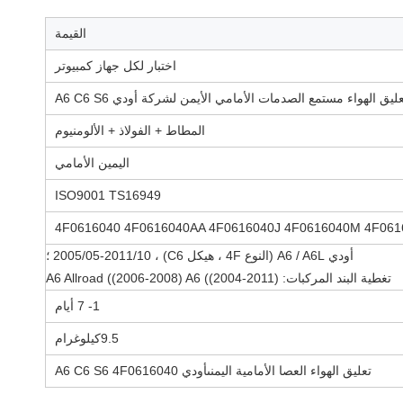
القيمة
اختبار لكل جهاز كمبيوتر
ليق الهواء مستمع الصدمات الأمامي الأيمن لشركة أودي A6 C6 S6
المطاط + الفولاذ + الألومنيوم
اليمين الأمامي
ISO9001 TS16949
4F0616040 4F0616040AA 4F0616040J 4F0616040M 4F06
أودي A6 / A6L (النوع 4F ، هيكل C6) ، 2005/05-2011/10 ؛
تغطية البند المركبات: A6 Allroad ((2006-2008) A6 ((2004-2011)
1- 7 أيام
9.5
كيلوغرام
تعليق الهواء العصا الأمامية اليمنى
أودي A6 C6 S6 4F0616040