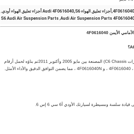
,
S6 Audi Air Suspension Parts
,
Audi Air Suspension Parts 4F061604
لا تبحث عن شيء آخر سوى أجهزة تعليق الهواء الممتازةطرازات C6 Chassis) المصنعة بين مايو 2005 وأكتوبر 2011تم بناؤه لحمل أرقام
 سلسة ومسيطرة لسيارتك الأودي أ6 سي 6 إس 6.