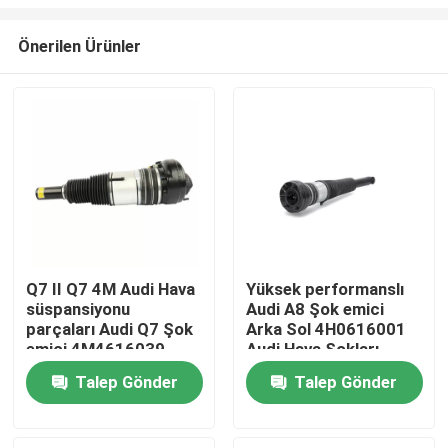
Önerilen Ürünler
Q7 II Q7 4M Audi Hava
Yüksek performanslı
süspansiyonu
Audi A8 Şok emici
Evde
parçaları Audi Q7 Şok
Arka Sol 4H0616001
emici 4M4616039
Audi Hava Şokları
Ürün
Talep Gönder
Talep Gönder
Videolar