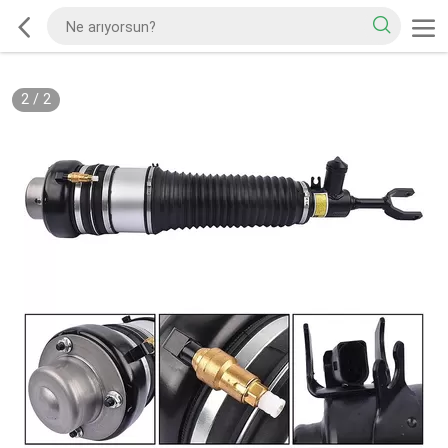
2
/
2