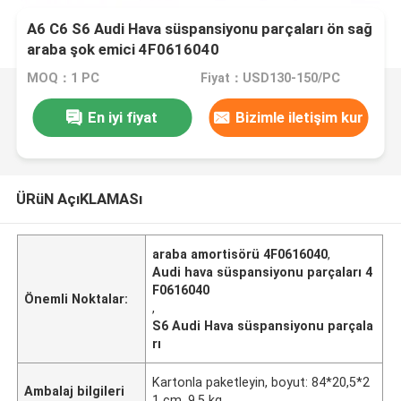
A6 C6 S6 Audi Hava süspansiyonu parçaları ön sağ
araba şok emici 4F0616040
MOQ：1 PC
Fiyat：USD130-150/PC
En iyi fiyat
Bizimle iletişim kur
ÜRüN AçıKLAMASı
araba amortisörü 4F0616040
,
Audi hava süspansiyonu parçaları 4
F0616040
Önemli Noktalar:
,
S6 Audi Hava süspansiyonu parçala
rı
Kartonla paketleyin, boyut: 84*20,5*2
Ambalaj bilgileri
1 cm, 9,5 kg