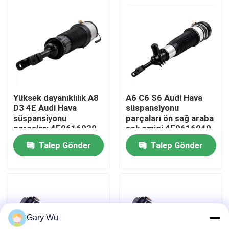
Hakkımızda
Fabrika turu
Kalite kontrol
Yüksek dayanıklılık A8
A6 C6 S6 Audi Hava
D3 4E Audi Hava
süspansiyonu
süspansiyonu
parçaları ön sağ araba
Bizimle İletişim
parçaları 4E0616039
şok emici 4F0616040
TS16949 Sertifikalı
Talep Gönder
Talep Gönder
Haberler
Vakalar
Gary Wu
Araç hava süspansiyonu sistemi