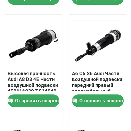
О нас
Экскурсия по заводу
Контроль качества
Свяжитесь с нами
Высокая прочность
A6 C6 S6 Audi Части
Audi A8 D3 4E Части
воздушной подвески
воздушной подвески
передний правый
Новости
4E0616039 TS16949
автомобильный
Сертификат
амортизатор ударов
Отправить запрос
Отправить запрос
4F0616040
Случаи
Система воздушной подвески автомобиля