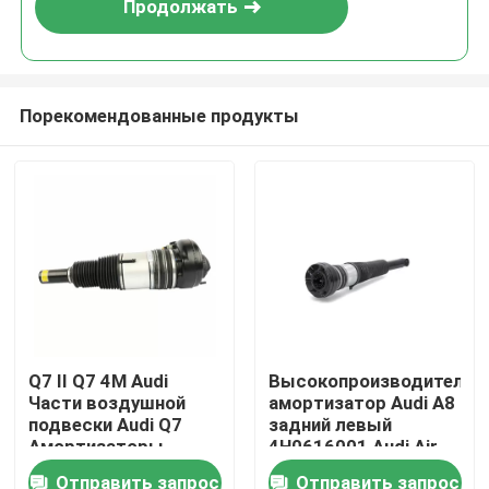
Продолжать
Порекомендованные продукты
Домой
Q7 II Q7 4M Audi
Высокопроизводительн
Части воздушной
амортизатор Audi A8
Продукты
подвески Audi Q7
задний левый
Амортизаторы
4H0616001 Audi Air
ударов 4M4616039
Shocks
Отправить запрос
Отправить запрос
Видеозаписи