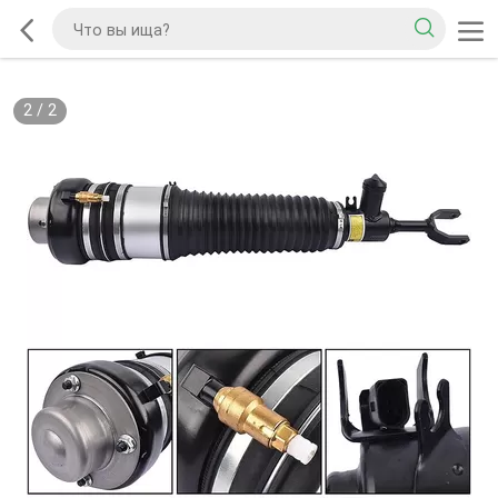
2
/
2