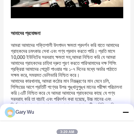
আমাদের প্রযোজনা
আমরা আমাদের শক্তিশালী উৎপাদন ক্ষমতা প্রদর্শন করি যাতে আমাদের
গ্রাহকদের চমৎকার সেবা এবং পণ্য প্রদান করতে পারি। প্রতি মাসে
10,000 ইউনিটের সরবরাহ ক্ষমতা সহ,আমরা নিশ্চিত করি যে আমরা
আমাদের গ্রাহকদের চাহিদা দ্রুত পূরণ করতে পারিআমাদের দক্ষ শিপিং
প্রক্রিয়া আমাদের পেমেন্ট পাওয়ার পর ১-৭ দিনের মধ্যে অর্ডার পাঠাতে
সক্ষম করে, সময়মত ডেলিভারি নিশ্চিত করে।
আমাদের কারখানায়, আমরা কঠোর মান নিয়ন্ত্রণের মান মেনে চলি,
শিপিংয়ের আগে প্রতিটি পণ্যের উপর পুঙ্খানুপুঙ্খ মানের পরীক্ষা পরিচালনা
করি।এটি নিশ্চিত করে যে আমরা আমাদের গ্রাহকদের কাছে যে পণ্য
সরবরাহ করি তা যাচাই এবং পরিদর্শন করা হয়েছে, উচ্চ মানের এবং
নির্ভরযোগ্যতার মান পূরণ করে। আমাদের গুণমান পরীক্ষা বিভিন্ন দিক
জুড়ে, উপাদান পরিদর্শন, কর্মক্ষমতা পরীক্ষা, এবং স্থায়িত্ব মূল্যায়ন
Gary Wu
সহ,পণ্যের ধারাবাহিকতা এবং শ্রেষ্ঠত্ব নিশ্চিত করা.
গ্রাহক সন্তুষ্টি আমাদের সর্বোচ্চ সাধনা। আমরা সততা, গুণমান এবং
পরিষেবাকে আমাদের মূল মূল্যবোধ হিসাবে সমর্থন করি, আমাদের
3:20 AM