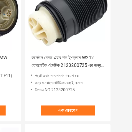
য BMW
মের্সেডস বেনজ এয়ার শক ই-ক্লাস W212
এয়ারমেটিক 4মেটিক 2123200725 এর জন্য
পিছনের বাম দিকে
GT F11)
পয়েন্ট:এয়ার সাসপেনশন শক শোষক
জন্য যানবাহন:মার্সিডিজ বেঞ্জ ই-ক্লাস
উত্পাদন NO:2123200725
এখন যোগাযোগ