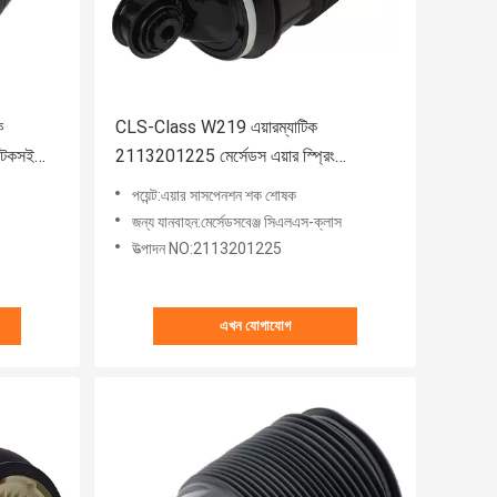
ক
CLS-Class W219 এয়ারম্যাটিক
টেকসই
2113201225 মের্সেডস এয়ার স্প্রিং
লাইটওয়েট
পয়েন্ট:এয়ার সাসপেনশন শক শোষক
জন্য যানবাহন:মের্সেডসবেঞ্জ সিএলএস-ক্লাস
উত্পাদন NO:2113201225
এখন যোগাযোগ