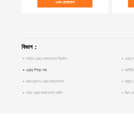
এখন যোগাযোগ
বিভাগ：
গাড়ির এয়ার সাসপেনশন সিস্টেম
এয়ার 
এয়ার স্প্রিং শক
মার্সিড
ভক্সওয়াগেন এয়ার সাসপেনশন
ল্যান্ড
অডি এয়ার সাসপেনশন পার্টস
জিপ চ