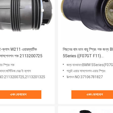
 ই-ক্লাস W211 এয়ারম্যাটিক
পিছনের বাম ডান বায়ু স্প্রিং শক জন্
াগ সাসপেনশন শক 2113200725
5Series ((F07GT F11)
37106781827
য়ার স্প্রিং শক
জন্য যানবাহন:BMW 5Series(F07
বাহন:মার্সিডিজ বেঞ্জ ই-ক্লাস
পয়েন্ট:এয়ার সাসপেনশন এয়ার স্প্রিং
দন NO:2113200725,2113201325
উত্পাদন NO:37106781827
এখন যোগাযোগ
এখন যোগাযোগ