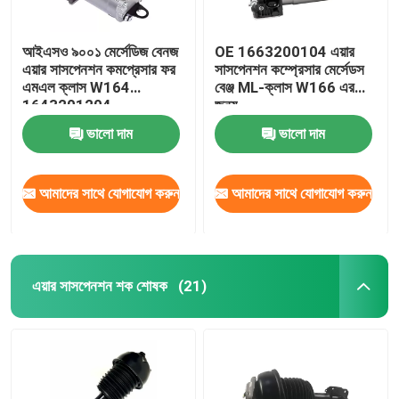
আইএসও ৯০০১ মের্সেডিজ বেনজ
OE 1663200104 এয়ার
এয়ার সাসপেনশন কমপ্রেসার ফর
সাসপেনশন কম্প্রেসার মের্সেডস
এমএল ক্লাস W164
বেঞ্জ ML-ক্লাস W166 এর
1643201204
জন্য
ভালো দাম
ভালো দাম
আমাদের সাথে যোগাযোগ করুন
আমাদের সাথে যোগাযোগ করুন
এয়ার সাসপেনশন শক শোষক
(21)