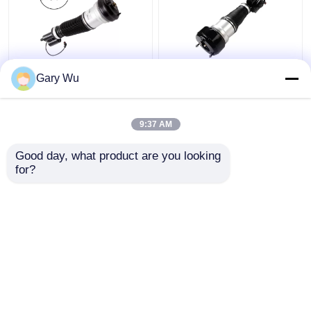
2203202138 মার্সেডিজ
2213200538 সামনের ডান
Gary Wu
বেনজ এয়ার সাসপেনশন পার্টস
শক শোষক 4MATIC W221
ফ্রন্ট বাম 4MATIC W220
শক শক
শক অ্যাজর্বার
9:37 AM
ভালো দাম
ভালো দাম
Good day, what product are you looking 
for?
আমাদের সাথে যোগাযোগ করুন
আমাদের সাথে যোগাযোগ করুন
আরো দেখুন
বাড়ি
আমাদের সম্পর্কে
আমাদের সাথে যোগাযোগ করুন
Desktop Site
সাইট ম্যাপ
Privacy Policy