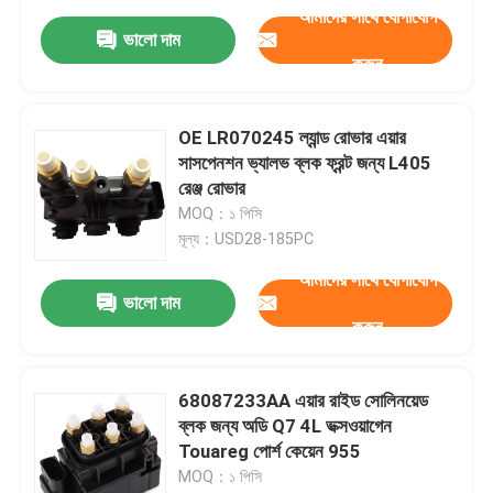
আমাদের সাথে যোগাযোগ
ভালো দাম
করুন
OE LR070245 ল্যান্ড রোভার এয়ার
সাসপেনশন ভ্যালভ ব্লক ফ্রন্ট জন্য L405
রেঞ্জ রোভার
MOQ：১ পিসি
মূল্য：USD28-185PC
আমাদের সাথে যোগাযোগ
ভালো দাম
করুন
68087233AA এয়ার রাইড সোলিনয়েড
ব্লক জন্য অডি Q7 4L ভক্সওয়াগেন
Touareg পোর্শ কেয়েন 955
MOQ：১ পিসি