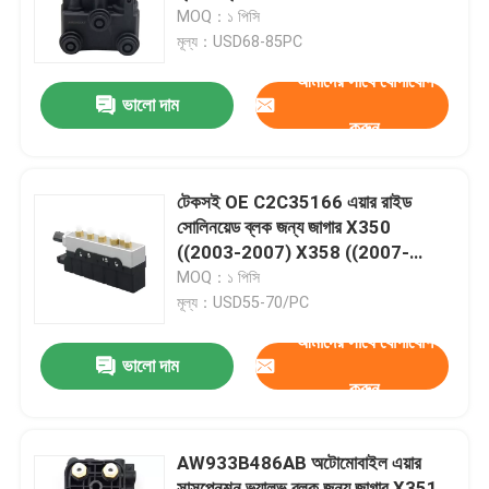
MOQ：১ পিসি
মূল্য：USD68-85PC
আমাদের সম্পর্কে
আমাদের সাথে যোগাযোগ
ভালো দাম
করুন
কারখানা ভ্রমণ
মান নিয়ন্ত্রণ
টেকসই OE C2C35166 এয়ার রাইড
সোলিনয়েড ব্লক জন্য জাগার X350
((2003-2007) X358 ((2007-
আমাদের সাথে যোগাযোগ
2009)
MOQ：১ পিসি
মূল্য：USD55-70/PC
খবর
আমাদের সাথে যোগাযোগ
ভালো দাম
করুন
মামলা
AW933B486AB অটোমোবাইল এয়ার
গাড়ির এয়ার সাসপেনশন সিস্টেম
সাসপেনশন ভ্যালভ ব্লক জন্য জাগার X351