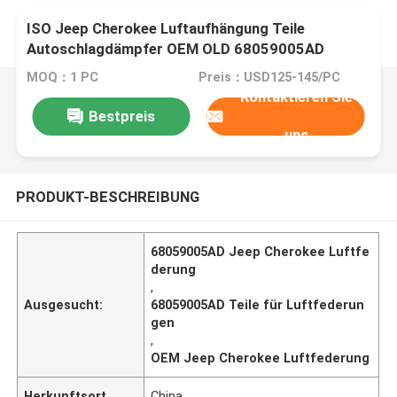
ISO Jeep Cherokee Luftaufhängung Teile
Autoschlagdämpfer OEM OLD 68059005AD
MOQ：1 PC
Preis：USD125-145/PC
Kontaktieren Sie
Bestpreis
uns
PRODUKT-BESCHREIBUNG
68059005AD Jeep Cherokee Luftfe
derung
,
Ausgesucht:
68059005AD Teile für Luftfederun
gen
,
OEM Jeep Cherokee Luftfederung
Herkunftsort
China