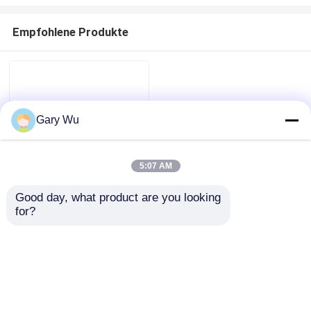
Empfohlene Produkte
Gary Wu
5:07 AM
Good day, what product are you looking 
68253205AD Jeep
for?
Cherokee
Zu Hause
Luftfederung Vorder
Links Rechts Für WK2
Fahrwerk
Produkte
Anfrage absenden
Videos