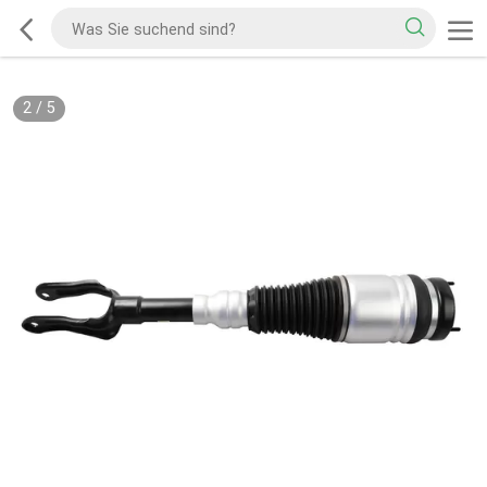
2
/
5