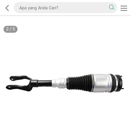
2
/
5