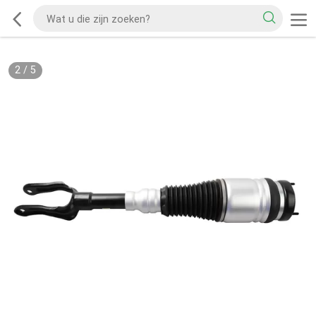
2
/
5