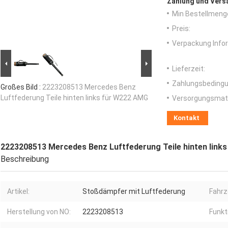
Zahlung und Vers
Min Bestellmeng
Preis:
Verpackung Info
Lieferzeit:
Zahlungsbedingu
Großes Bild :
2223208513 Mercedes Benz
Luftfederung Teile hinten links für W222 AMG
Versorgungsmater
Kontakt
2223208513 Mercedes Benz Luftfederung Teile hinten link
Beschreibung
Artikel:
Stoßdämpfer mit Luftfederung
Fahrz
Herstellung von NO:
2223208513
Funkt