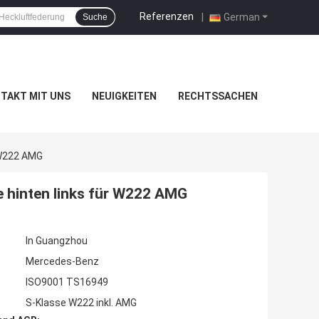
Referenzen
|
German
Suche
TAKT MIT UNS
NEUIGKEITEN
RECHTSSACHEN
 W222 AMG
 hinten links für W222 AMG
In Guangzhou
Mercedes-Benz
ISO9001 TS16949
S-Klasse W222 inkl. AMG