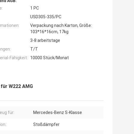
and AGB:
e:
1 PC
USD305-335/PC
rmationen:
Verpackung nach Karton, Größe:
103*16*16cm, 17kg
3-8 arbeitstage
ngen:
T/T
ial-Fähigkeit:
10000 Stück/Monat
s für W222 AMG
eug für:
Mercedes-Benz S-Klasse
ion:
Stoßdämpfer