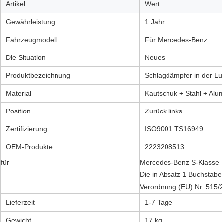
Artikel
Wert
Gewährleistung
1 Jahr
Fahrzeugmodell
Für Mercedes-Benz
Die Situation
Neues
Produktbezeichnung
Schlagdämpfer in der Lu
Material
Kautschuk + Stahl + Alu
Position
Zurück links
Zertifizierung
ISO9001 TS16949
OEM-Produkte
2223208513
für
Mercedes-Benz S-Klasse
Die in Absatz 1 Buchstab
Verordnung (EU) Nr. 515/
Lieferzeit
1-7 Tage
Gewicht
17 kg