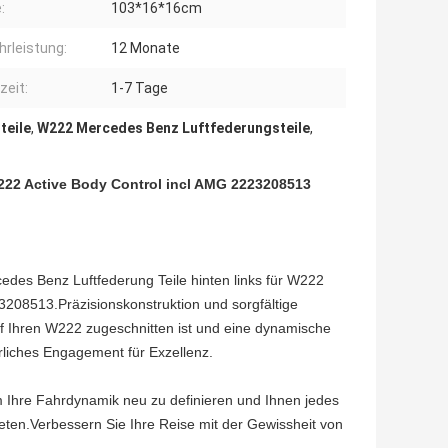
:
103*16*16cm
rleistung:
12 Monate
zeit:
1-7 Tage
teile
,
W222 Mercedes Benz Luftfederungsteile
,
222 Active Body Control incl AMG 2223208513
cedes Benz Luftfederung Teile hinten links für W222
3208513.Präzisionskonstruktion und sorgfältige
uf Ihren W222 zugeschnitten ist und eine dynamische
erliches Engagement für Exzellenz.
um Ihre Fahrdynamik neu zu definieren und Ihnen jedes
ieten.Verbessern Sie Ihre Reise mit der Gewissheit von