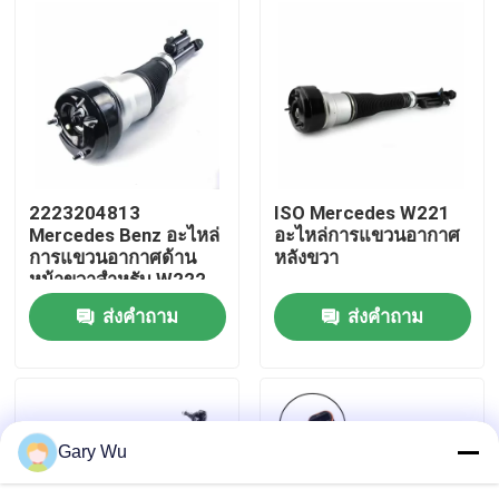
เกี่ยวกับเรา
ทัวร์โรงงาน
ควบคุมคุณภาพ
2223204813
ISO Mercedes W221
Mercedes Benz อะไหล่
อะไหล่การแขวนอากาศ
การแขวนอากาศด้าน
หลังขวา
ติดต่อเรา
หน้าขวาสําหรับ W222
Airmatic S Class
ส่งคำถาม
ส่งคำถาม
ข่าว
กรณี
Gary Wu
ระบบแขวนอากาศรถ