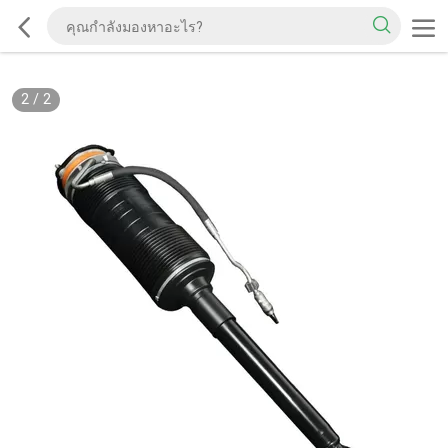
2
/
2