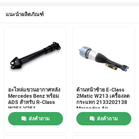
แนะนำผลิตภัณฑ์
อะไหล่แขวนอากาศหลัง
ด้านหน้าซ้าย E-Class
Mercedes Benz พร้อม
2Matic W213 เครื่องลด
บ้าน
ADS สําหรับ R-Class
กระแทก 2133202138
W251 V251
Mercedes Air
2513201931
Suspension
สินค้า
ส่งคำถาม
ส่งคำถาม
วิดีโอ