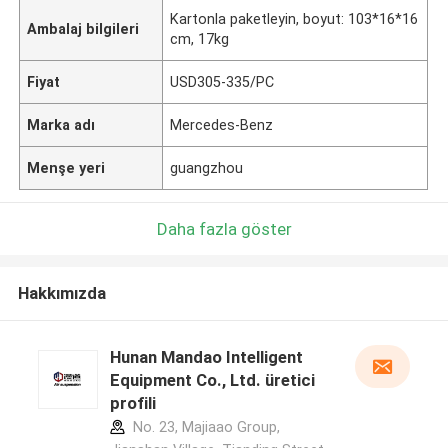
Kartonla paketleyin, boyut: 103*16*16
Ambalaj bilgileri
cm, 17kg
Fiyat
USD305-335/PC
Marka adı
Mercedes-Benz
Menşe yeri
guangzhou
Daha fazla göster
Hakkımızda
Hunan Mandao Intelligent
Equipment Co., Ltd. üretici
profili
No. 23, Majiaao Group,