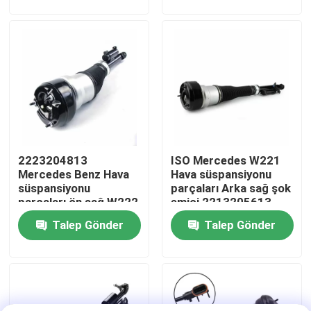
Hakkımızda
Fabrika turu
Kalite kontrol
2223204813
ISO Mercedes W221
Bizimle İletişim
Mercedes Benz Hava
Hava süspansiyonu
süspansiyonu
parçaları Arka sağ şok
parçaları ön sağ W222
emici 2213205613
Haberler
Airmatic S sınıfı için
Talep Gönder
Talep Gönder
Vakalar
Araç hava süspansiyonu sistemi