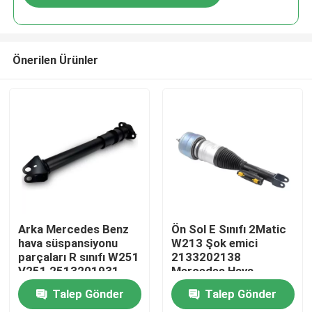
Önerilen Ürünler
Evde
Arka Mercedes Benz
Ön Sol E Sınıfı 2Matic
hava süspansiyonu
W213 Şok emici
parçaları R sınıfı W251
2133202138
Ürün
V251 2513201931
Mercedes Hava
için ADS ile
süspansiyonu
Talep Gönder
Talep Gönder
parçaları
Videolar