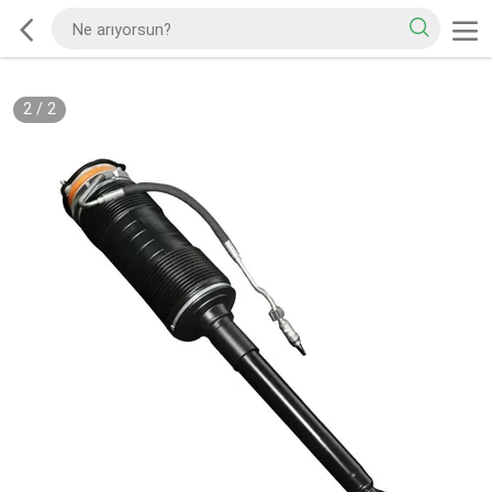
2
/
2