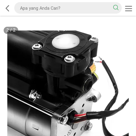
2
/
2