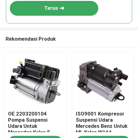
Terus
Rekomendasi Produk
Rumah
OE 2203200104
ISO9001 Kompresor
Produk
Pompa Suspensi
Suspensi Udara
Udara Untuk
Mercedes Benz Untuk
Mercedes Kelas S
ML Kelas W164
Video