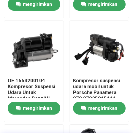
W220 Airmatic
1643201204
mengirimkan
mengirimkan
permintaan
permintaan
Tentang kami
Tur Pabrik
Kontrol kualitas
Hubungi Kami
OE 1663200104
Kompresor suspensi
Kompresor Suspensi
udara mobil untuk
Berita
Udara Untuk
Porsche Panamera
Mercedes Benz ML-
970 97035815111
Kelas W166
mengirimkan
mengirimkan
Kasus
permintaan
permintaan
Sistem Suspensi Udara Mobil