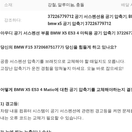
소재:
강철, 알루미늄, 충돌
배달 
37226779712 공기 서스펜션용 공기 압축기
,
B
강조하다:
bmw x5 공기 압축기 37226779712
아우디 공기 서스펜션 부품 BMW X5 E53 4 마틱용 공기 압축기 3722677
당신의 BMW F15 37206875177가 당신을 힘들게 하고 있나요?
공중 서스펜션 압축기를 브래킷으로 교체해야 할 때일지도 모릅니다.
고장난 압축기가 운전 경험을 망쳐놓지 마세요. 오늘 바로 잡으세요!
어떻게 BMW X5 E53 4 Matic에 대한 공기 압축기를 교체해야하는지 
1) 경고등:
차량 내용 컴퓨터 시스템이 공기 서스펜션에 관련된 경고등을 켜면 문제
내는 오류 코드는 교체가 필요할 수 있습니다..