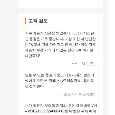
고객 검토
매우 빠르게 상품을 받았습니다, 공기 서스펜
션 품질은 매우 좋습니다, 포장 또한 더 단단합
니다, 교체 위해 가러지로 전송,내가 직접 지역
자동차 부품 가게에서 많은 절감 구매하기보
다만족해!
—— 드웨인 존슨
믿을 수 있는 품질이 좋고 메르세데스 벤츠에
샀어요 모델 M-클래스 (W166), 완벽, 내가 직
접 설치했다!
—— 조르기 바이도슈빌리
내가 필요한 것들을 가져와, 뒤에 에어백을 VIN
= WDD2193772A088419를 위해 난 왼쪽 에어