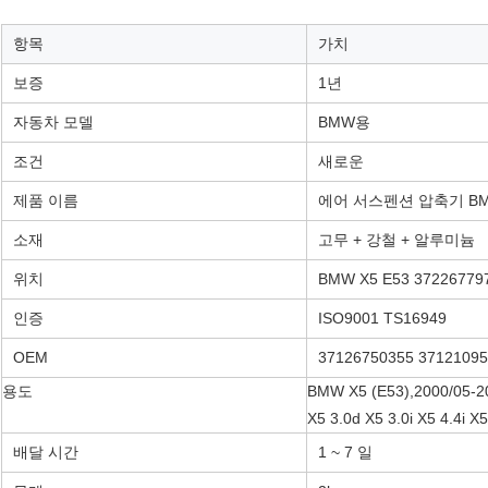
항목
가치
보증
1년
자동차 모델
BMW용
조건
새로운
제품 이름
에어 서스펜션 압축기 BMW
소재
고무 + 강철 + 알루미늄
위치
BMW X5 E53 37226779
인증
ISO9001 TS16949
OEM
37126750355 3712109
용도
BMW X5 (E53),2000/0
X5 3.0d X5 3.0i X5 4.4i X5
배달 시간
1 ~ 7 일