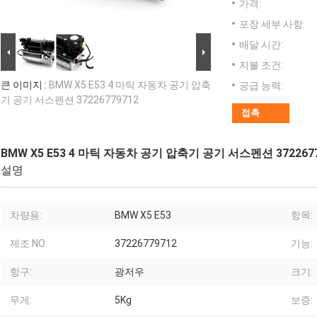
가격:
포장 세부 사항:
배달 시간:
지불 조건:
큰 이미지 :
BMW X5 E53 4 마틱 자동차 공기 압축
공급 능력:
기 공기 서스펜션 37226779712
접촉
BMW X5 E53 4 마틱 자동차 공기 압축기 공기 서스펜션 3722677
설명
차량용:
BMW X5 E53
항목:
제조 NO:
37226779712
기능:
항구:
광저우
크기:
무게:
5Kg
보증: