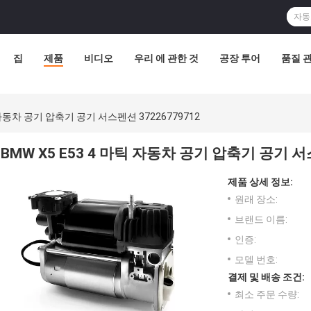
집
제품
비디오
우리 에 관한 것
공장 투어
품질 
틱 자동차 공기 압축기 공기 서스펜션 37226779712
BMW X5 E53 4 마틱 자동차 공기 압축기 공기 서스
제품 상세 정보:
원래 장소:
브랜드 이름:
인증:
모델 번호:
결제 및 배송 조건:
최소 주문 수량: