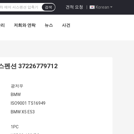
견적 요청
|
Korean
검색
관리
저희와 연락
뉴스
사건
펜션 37226779712
광저우
BMW
ISO9001 TS16949
BMW X5 E53
1PC