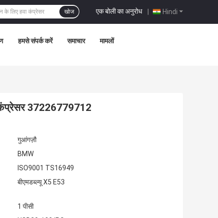
एक बोली का अनुरोध
|
Hindi
खोज
रण
हमसे संपर्क करें
समाचार
मामलों
यर कंप्रेसर 37226779712
गुआंगज़ौ
BMW
ISO9001 TS16949
बीएमडब्ल्यू X5 E53
1 पीसी