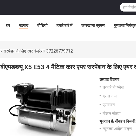
घर
उत्पाद
वीडियो
हमारे बारे में
कारखाना भ्रमण
गुणवत्ता नियंत्
एयर सस्पेंशन के लिए एयर कंप्रेसर 37226779712
बीएमडब्ल्यू X5 E53 4 मैटिक कार एयर सस्पेंशन के लिए ए
उत्पाद विवरण:
उत्पत्ति के प्लेस:
ब्रांड नाम:
प्रमाणन:
मॉडल संख्या:
भुगतान & नौवहन नियमों:
न्यूनतम आदेश मात्रा: