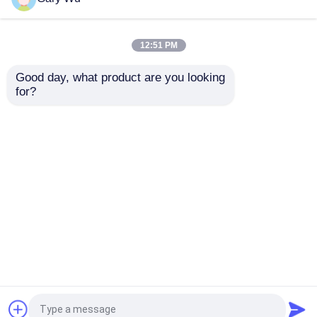
空気懸垂 コンプレッサー
12:51 PM
Good day, what product are you looking 
空気懸垂の緩衝装置
for?
高強度オディA6C6エ
OEM 4F0616039 フロ
アサスペンション
ントエアサスペンショ
4F0616039 オディシ
ンストラット Audi A6
空気噴出ショック
ョック吸収器
C6 S6 2006-2008
2004-2011 2005-
お問い合わせを送信
お問い合わせを送信
2011
ベンツの空気懸濁液の部品
BMWの空気懸濁液の部品
ホーム
企業情報
お問い合わせ
Desktop Site
地図
Privacy Policy
フォルクスワーゲンのエアサスペンション
品質
車用空気懸垂システム
中国工場.Copyright ©
ランド ローバーの空気懸濁液の部品
2026 Hunan Mandao Intelligent Equipment Co.,