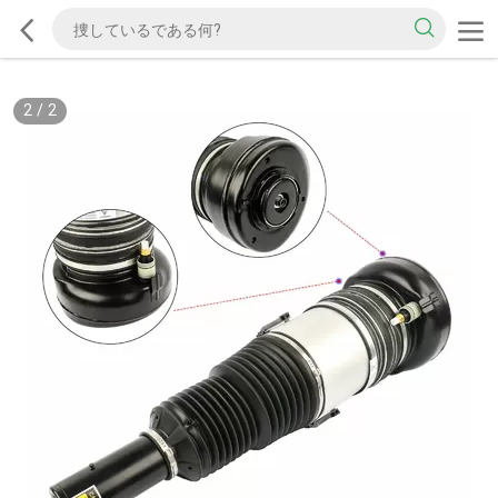
2
/
2