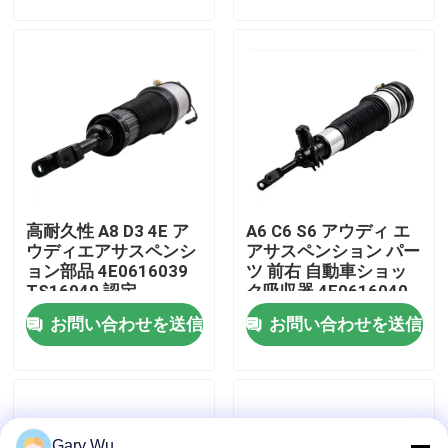
わたしたち に つい て
工場 ツアー
品質管理
高耐久性 A8 D3 4E ア
A6 C6 S6 アウディ エ
連絡 ください
ウディエアサスペンシ
アサスペンション パー
ョン部品 4E0616039
ツ 前右 自動車ショッ
TS16949 認定
ク吸収器 4F0616040
ニュース
お問い合わせを送信
お問い合わせを送信
事件
車用空気懸垂システム
Gary Wu