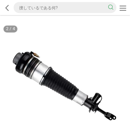
2
/
4