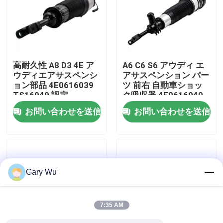
わたしたち に つい て
工場 ツアー
高耐久性 A8 D3 4E ア
A6 C6 S6 アウディ エ
ウディエアサスペンシ
アサスペンション パー
ョン部品 4E0616039
ツ 前右 自動車ショッ
品質管理
TS16949 認定
ク吸収器 4F0616040
お問い合わせを送信
お問い合わせを送信
連絡 ください
ニュース
Gary Wu
事件
7:35 AM
車用空気懸垂システム