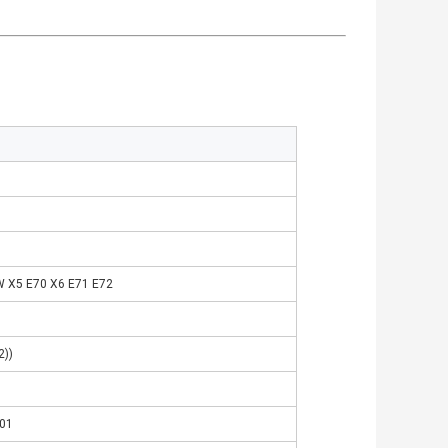
 E70 X6 E71 E72
2))
701