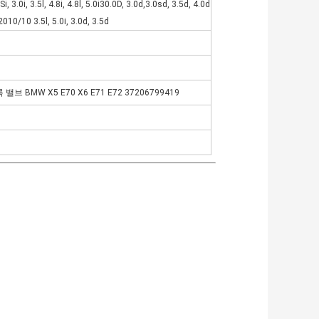
.0i, 3.5l, 4.8i, 4.8l, 5.0i30.0D, 3.0d,3.0sd, 3.5d, 4.0d
10/10 3.5l, 5.0i, 3.0d, 3.5d
 BMW X5 E70 X6 E71 E72 37206799419