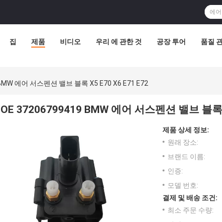
집
제품
비디오
우리 에 관한 것
공장 투어
품질 
 BMW 에어 서스펜션 밸브 블록 X5 E70 X6 E71 E72
OE 37206799419 BMW 에어 서스펜션 밸브 블록 X5
제품 상세 정보:
원래 장소:
브랜드 이름:
인증:
모델 번호:
결제 및 배송 조건:
최소 주문 수량: