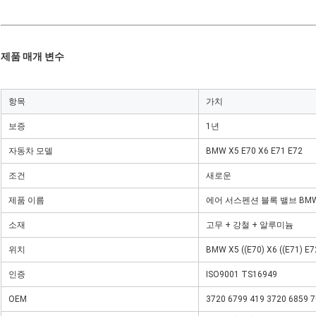
제품 매개 변수
항목
가치
보증
1년
자동차 모델
BMW X5 E70 X6 E71 E72
조건
새로운
제품 이름
에어 서스펜션 블록 밸브 BMW X5
소재
고무 + 강철 + 알루미늄
위치
BMW X5 ((E70) X6 ((E71) E7
인증
ISO9001 TS16949
OEM
3720 6799 419 3720 6859 