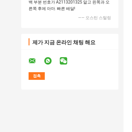
백 부분 번호가 A2113201325 알고 왼쪽과 오
른쪽 후에 아마. 빠른 배달!
—— 오스틴 스털링
제가 지금 온라인 채팅 해요