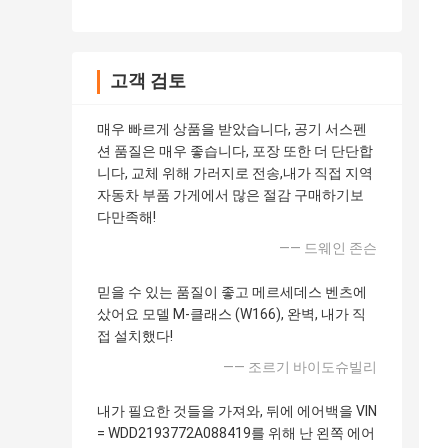
고객 검토
매우 빠르게 상품을 받았습니다, 공기 서스펜
션 품질은 매우 좋습니다, 포장 또한 더 단단합
니다, 교체 위해 가러지로 전송,내가 직접 지역
자동차 부품 가게에서 많은 절감 구매하기보
다만족해!
—— 드웨인 존슨
믿을 수 있는 품질이 좋고 메르세데스 벤츠에
샀어요 모델 M-클래스 (W166), 완벽, 내가 직
접 설치했다!
—— 조르기 바이도슈빌리
내가 필요한 것들을 가져와, 뒤에 에어백을 VIN
= WDD2193772A088419를 위해 난 왼쪽 에어