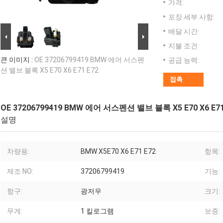
가격:
포장 세부 사항:
배달 시간:
지불 조건:
큰 이미지 :
OE 37206799419 BMW 에어 서스펜
공급 능력:
션 밸브 블록 X5 E70 X6 E71 E72
접촉
OE 37206799419 BMW 에어 서스펜션 밸브 블록 X5 E70 X6 E71
설명
차량용:
BMW X5E70 X6 E71 E72
항목:
제조 NO:
37206799419
기능:
항구:
광저우
크기:
무게:
1 킬로그램
보증: