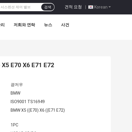
견적 요청
|
Korean
검색
관리
저희와 연락
뉴스
사건
 E70 X6 E71 E72
광저우
BMW
ISO9001 TS16949
BMW X5 ((E70) X6 ((E71 E72)
1PC