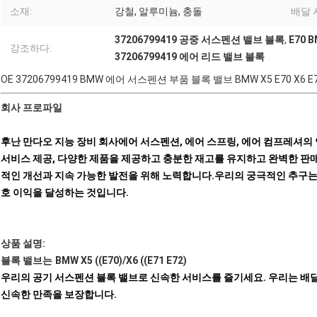
소재:
강철, 알루미늄, 충돌
배달 
37206799419 공중 서스펜션 밸브 블록
,
E70
강조하다:
37206799419 에어 리드 밸브 블록
OE 37206799419 BMW 에어 서스펜션 부품 블록 밸브 BMW X5 E70 X6 E7
회사 프로파일
후난 만다오 지능 장비 회사
에어 서스펜션, 에어 스프링, 에어 컴프레셔의
서비스 제공, 다양한 제품을 제공하고 충분한 재고를 유지하고 완벽한 
적인 개선과 지속 가능한 발전을 위해 노력합니다.우리의 궁극적인 추구는 우
호 이익을 달성하는 것입니다.
상품 설명:
블록 밸브는
BMW X5 ((E70)/X6 ((E71 E72)
우리의 공기 서스펜션 블록 밸브로 신속한 서비스를 즐기세요. 우리는 배달
신속한 만족을 보장합니다.