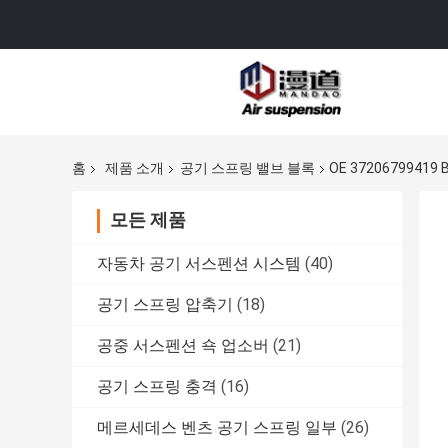
홈
제품 소개
공기 스프링 밸브 블록
OE 37206799419
모든 제품
자동차 공기 서스펜션 시스템
(40)
공기 스프링 압축기
(18)
공중 서스펜션 쇽 업소버
(21)
공기 스프링 충격
(16)
메르세데스 벤츠 공기 스프링 일부
(26)