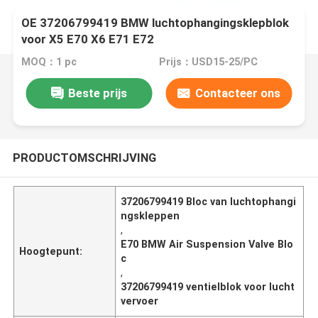
OE 37206799419 BMW luchtophangingsklepblok
voor X5 E70 X6 E71 E72
MOQ：1 pc
Prijs：USD15-25/PC
Beste prijs
Contacteer ons
PRODUCTOMSCHRIJVING
37206799419 Bloc van luchtophangi
ngskleppen
,
E70 BMW Air Suspension Valve Blo
Hoogtepunt:
c
,
37206799419 ventielblok voor lucht
vervoer