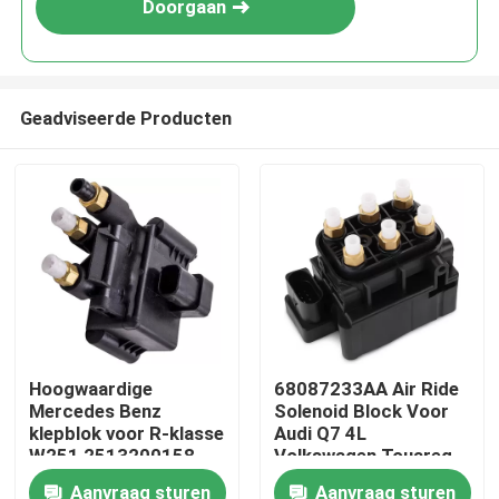
Doorgaan
Geadviseerde Producten
Thuis
Hoogwaardige
68087233AA Air Ride
Mercedes Benz
Solenoid Block Voor
Producten
klepblok voor R-klasse
Audi Q7 4L
W251 2513200158
Volkswagen Touareg
Porsche Cayenne 955
Aanvraag sturen
Aanvraag sturen
Video's