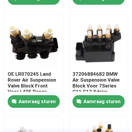
Over ons
Fabriekstocht
Kwaliteitscontrole
Neem contact met ons op
OE LR070245 Land
37206884682 BMW
Rover Air Suspension
Air Suspension Valve
Valve Block Front
Block Voor 7Series
Nieuws
Voor L405 Range
G11 G12 Xdrive
Rover
Aanvraag sturen
Aanvraag sturen
Gevallen
Autoverhangingssysteem