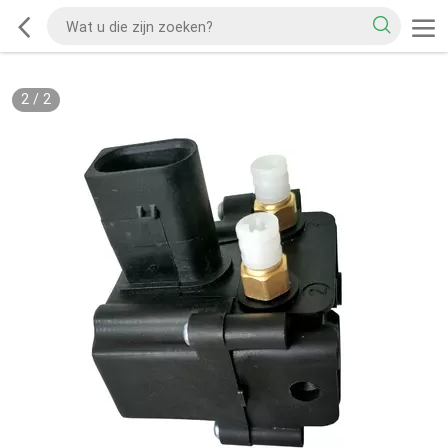
2
/
2