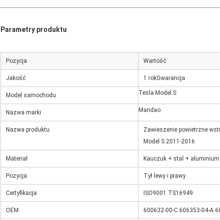
Parametry produktu
Pozycja
Wartość
Jakość
1 rok
Gwarancja
Tesla Model S
Model samochodu
Mandao
Nazwa marki
Nazwa produktu
Zawieszenie powietrzne wstr
Model S 2011-2016
Materiał
Kauczuk + stal + aluminium
Pozycja
Tył lewy i prawy
Certyfikacja
ISO9001 TS16949
OEM
600632-00-C 606353-04-A 