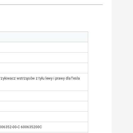
zykiwacz wstrząsów z tyłu lewy i prawy dla
Tesla
6006352-00-C 600635200C