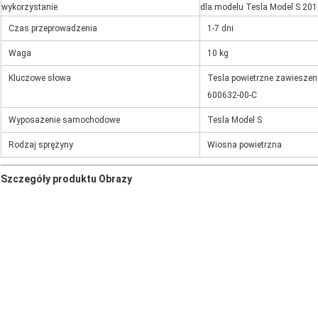
wykorzystanie
dla modelu Tesla Model S 20
Czas przeprowadzenia
1-7 dni
Waga
10 kg
Kluczowe słowa
Tesla powietrzne zawieszeni
600632-00-C
Wyposażenie samochodowe
Tesla Model S
Rodzaj sprężyny
Wiosna powietrzna
Szczegóły produktu Obrazy