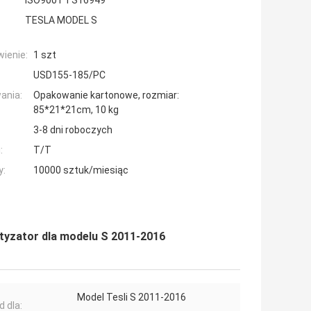
ISO9001 TS16949
TESLA MODEL S
ienie:
1 szt
USD155-185/PC
ania:
Opakowanie kartonowe, rozmiar:
85*21*21cm, 10 kg
3-8 dni roboczych
:
T/T
y:
10000 sztuk/miesiąc
tyzator dla modelu S 2011-2016
Model Tesli S 2011-2016
d dla: