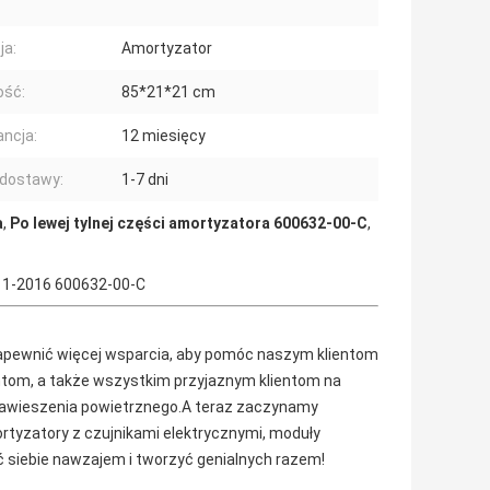
ja:
Amortyzator
ość:
85*21*21 cm
ncja:
12 miesięcy
dostawy:
1-7 dni
a
,
Po lewej tylnej części amortyzatora 600632-00-C
,
011-2016 600632-00-C
apewnić więcej wsparcia, aby pomóc naszym klientom 
ntom, a także wszystkim przyjaznym klientom na 
 zawieszenia powietrznego.A teraz zaczynamy 
tyzatory z czujnikami elektrycznymi, moduły 
 siebie nawzajem i tworzyć genialnych razem!