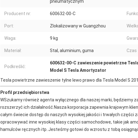
pneumatycznym
Producent nr:
600632-00-C
Funkc
Port:
Zlokalizowany w Guangzhou
Wielk
Waga:
9 kg
Gwara
Materiał:
Stal, aluminium, guma
Czas 
600632-00-C zawieszenie powietrzne Tesl
Podkreślić:
Model S Tesla Amortyzator
Tesla powietrzne zawieszenie tylne lewo prawo dla Tesla Model S 2
Profil przedsiębiorstwa
W
Szukamy również agenta wyłącznego dla naszej marki, będziemy z
rozszerzyć ich działalność.Nasza korporacja zapewnia krajowym klie
całym świecie dostęp do naszych wysokiej jakości i trwałych części
opracowywać inne wysokiej klasy części samochodowe, takie jak amor
hamulców ręcznych itp..Jesteśmy gotowi do wzrostu z tobą osiągnąć