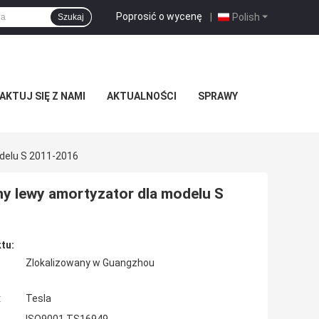
Poprosić o wycenę
|
Polish
Szukaj
KTUJ SIĘ Z NAMI
AKTUALNOŚCI
SPRAWY
delu S 2011-2016
ny lewy amortyzator dla modelu S
tu:
Zlokalizowany w Guangzhou
:
Tesla