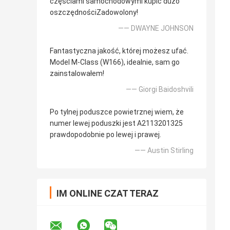
częściami samochodowymi kupić dużo
oszczędnościZadowolony!
—— DWAYNE JOHNSON
Fantastyczna jakość, której możesz ufać.
Model M-Class (W166), idealnie, sam go
zainstalowałem!
—— Giorgi Baidoshvili
Po tylnej poduszce powietrznej wiem, że
numer lewej poduszki jest A2113201325
prawdopodobnie po lewej i prawej.
—— Austin Stirling
IM ONLINE CZAT TERAZ