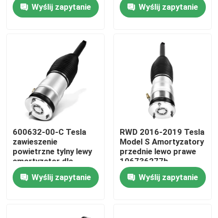
dla starego modelu
przednie lewo prawo
Wyślij zapytanie
Wyślij zapytanie
Tesla S 2012-2015
6006351-00-C
O nas
Wycieczka po fabryce
Kontrola jakości
Skontaktuj się z nami
600632-00-C Tesla
RWD 2016-2019 Tesla
zawieszenie
Model S Amortyzatory
Aktualności
powietrzne tylny lewy
przednie lewo prawe
amortyzator dla
106736277b
modelu S 2011-2016
Wyślij zapytanie
Wyślij zapytanie
Sprawy
System zawieszenia powietrznego samochodu