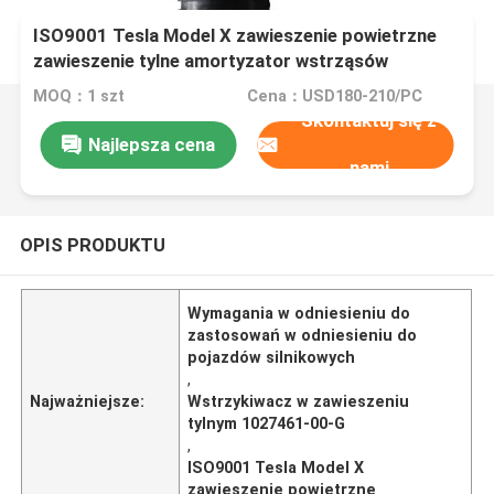
ISO9001 Tesla Model X zawieszenie powietrzne
zawieszenie tylne amortyzator wstrząsów
1027461-00-G
MOQ：1 szt
Cena：USD180-210/PC
Skontaktuj się z
Najlepsza cena
nami
OPIS PRODUKTU
Wymagania w odniesieniu do
zastosowań w odniesieniu do
pojazdów silnikowych
,
Najważniejsze:
Wstrzykiwacz w zawieszeniu
tylnym 1027461-00-G
,
ISO9001 Tesla Model X
zawieszenie powietrzne