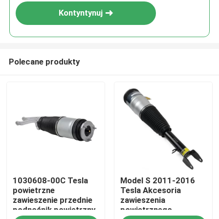
Kontyntynuj
Polecane produkty
Do domu
1030608-00C Tesla
Model S 2011-2016
Produkty
powietrzne
Tesla Akcesoria
zawieszenie przednie
zawieszenia
podnośnik powietrzny
powietrznego
Filmy