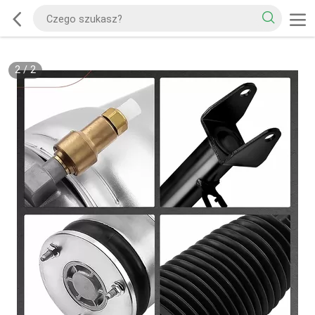
2
/
2