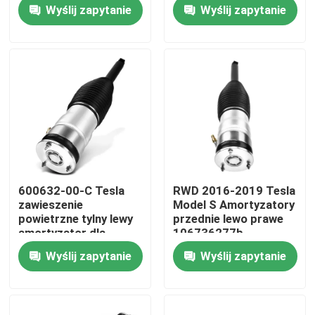
dla starego modelu
przednie lewo prawo
Wyślij zapytanie
Wyślij zapytanie
Tesla S 2012-2015
6006351-00-C
O nas
Wycieczka po fabryce
Kontrola jakości
Skontaktuj się z nami
600632-00-C Tesla
RWD 2016-2019 Tesla
zawieszenie
Model S Amortyzatory
Aktualności
powietrzne tylny lewy
przednie lewo prawe
amortyzator dla
106736277b
modelu S 2011-2016
Wyślij zapytanie
Wyślij zapytanie
Sprawy
System zawieszenia powietrznego samochodu