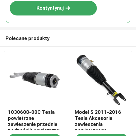
Kontyntynuj
Polecane produkty
Do domu
1030608-00C Tesla
Model S 2011-2016
Produkty
powietrzne
Tesla Akcesoria
zawieszenie przednie
zawieszenia
podnośnik powietrzny
powietrznego
Filmy