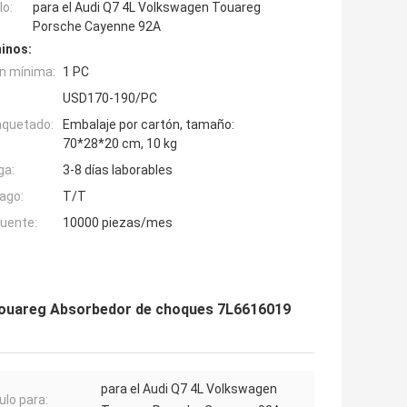
o:
para el Audi Q7 4L Volkswagen Touareg
Porsche Cayenne 92A
inos:
n mínima:
1 PC
USD170-190/PC
aquetado:
Embalaje por cartón, tamaño:
70*28*20 cm, 10 kg
ga:
3-8 días laborables
ago:
T/T
fuente:
10000 piezas/mes
Touareg Absorbedor de choques 7L6616019
para el Audi Q7 4L Volkswagen
ulo para: