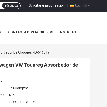
Solicitar una cotización
|
Spanish
Búsqueda
D
CONTACTA CON NOSOTROS
NOTICIAS
sorbedor De Choques 7L6616019
kswagen VW Touareg Absorbedor de
to:
En Guangzhou
rca:
Audi
ISO9001 TS16949