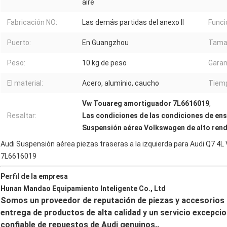
aire
Fabricación NO:
Las demás partidas del anexo II
Funci
Puerto:
En Guangzhou
Tama
Peso:
10 kg de peso
Garan
El material:
Acero, aluminio, caucho
Tiemp
Vw Touareg amortiguador 7L6616019
,
Resaltar:
Las condiciones de las condiciones de ens
Suspensión aérea Volkswagen de alto ren
Audi Suspensión aérea piezas traseras a la izquierda para Audi Q7 
7L6616019
Perfil de la empresa
Hunan Mandao Equipamiento Inteligente Co., Ltd 
Somos un proveedor de reputación de piezas y accesorios
entrega de productos de alta calidad y un servicio excepc
confiable de repuestos de Audi genuinos..