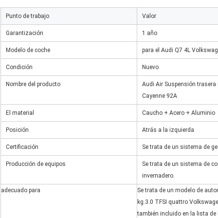
Punto de trabajo
Valor
Garantización
1 año
Modelo de coche
para el Audi Q7 4L Volkswa
Condición
Nuevo
Nombre del producto
Audi Air Suspensión traser
Cayenne 92A
El material
Caucho + Acero + Aluminio
Posición
Atrás a la izquierda
Certificación
Se trata de un sistema de ge
Producción de equipos
Se trata de un sistema de co
invernadero.
adecuado para
Se trata de un modelo de aut
kg.3.0 TFSI quattro Volkswage
también incluido en la lista 