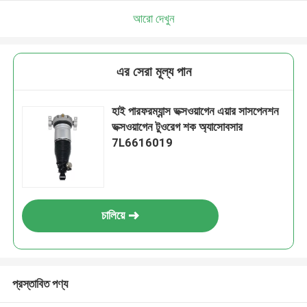
আরো দেখুন
এর সেরা মূল্য পান
হাই পারফরম্যান্স ভক্সওয়াগেন এয়ার সাসপেনশন
ভক্সওয়াগেন টুওরেগ শক অ্যাসোবসার
7L6616019
চালিয়ে
প্রস্তাবিত পণ্য