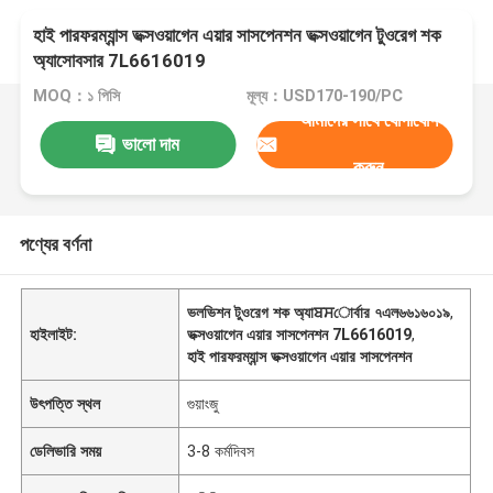
হাই পারফরম্যান্স ভক্সওয়াগেন এয়ার সাসপেনশন ভক্সওয়াগেন টুওরেগ শক
অ্যাসোবসার 7L6616019
MOQ：১ পিসি
মূল্য：USD170-190/PC
আমাদের সাথে যোগাযোগ
ভালো দাম
করুন
পণ্যের বর্ণনা
ভলভিশন টুওরেগ শক অ্যাਬਸোর্বার ৭এল৬৬১৬০১৯
,
হাইলাইট:
ভক্সওয়াগেন এয়ার সাসপেনশন 7L6616019
,
হাই পারফরম্যান্স ভক্সওয়াগেন এয়ার সাসপেনশন
উৎপত্তি স্থল
গুয়াংজু
ডেলিভারি সময়
3-8 কর্মদিবস