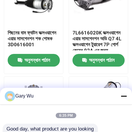
আমাদের সম্পর্কে
পিছনের বাম ফ্যাটন ভক্সওয়াগেন
7L6616020K ভক্সওয়াগেন
কারখানা ভ্রমণ
এয়ার সাসপেনশন শক শোষক
এয়ার সাসপেনশন অডি Q7 4L
3D0616001
ভক্সওয়াগেন টুয়ারেগ 7P পোর্শ
কেয়েন 92A এর জন্য
মান নিয়ন্ত্রণ
অনুসন্ধান পাঠান
অনুসন্ধান পাঠান
আমাদের সাথে যোগাযোগ
খবর
Gary Wu
মামলা
6:35 PM
গাড়ির এয়ার সাসপেনশন সিস্টেম
Good day, what product are you looking 