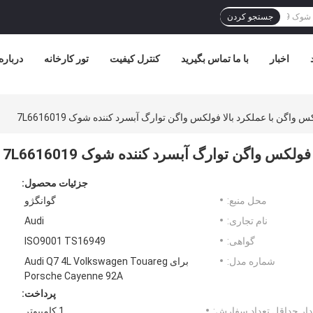
جستجو کردن
اخبار
با ما تماس بگیرید
کنترل کیفیت
تور کارخانه
درباره
واگن با عملکرد بالا فولکس واگن توارگ آبسرد کننده شوک 7L6616019
کس واگن توارگ آبسرد کننده شوک 7L6616019
جزئیات محصول:
محل منبع:
گوانگژو
نام تجاری:
Audi
گواهی:
ISO9001 TS16949
شماره مدل:
برای Audi Q7 4L Volkswagen Touareg
Porsche Cayenne 92A
پرداخت:
ار حداقل تعداد سفارش:
1 کامپیوتر