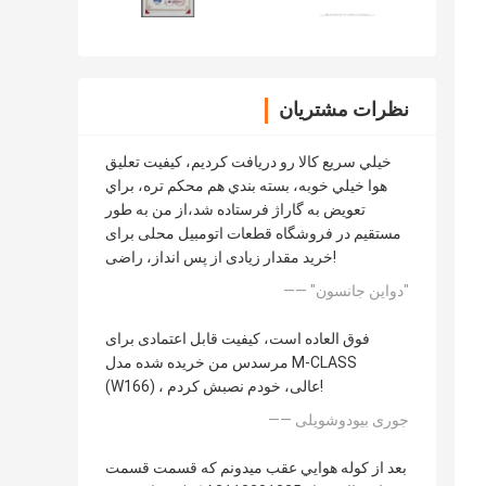
نظرات مشتریان
خيلي سريع کالا رو دریافت کرديم، کيفيت تعليق
هوا خيلي خوبه، بسته بندي هم محکم تره، براي
تعويض به گاراژ فرستاده شد،از من به طور
مستقیم در فروشگاه قطعات اتومبیل محلی برای
خرید مقدار زیادی از پس انداز، راضی!
—— "دواين جانسون"
فوق العاده است، کیفیت قابل اعتمادی برای
مرسدس من خریده شده مدل M-CLASS
(W166) ، عالی، خودم نصبش کردم!
—— جوری بیودوشویلی
بعد از کوله هوايي عقب ميدونم که قسمت قسمت