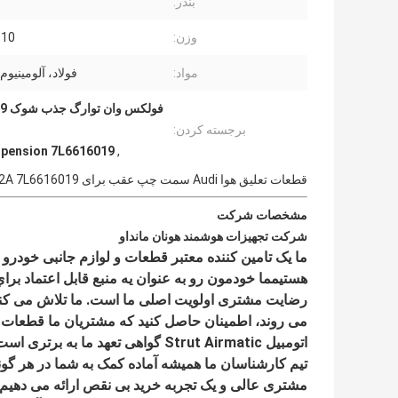
بندر:
وزن:
10 کیلوگرم
مواد:
فولاد، آلومینیوم
برجسته کردن:
spension 7L6616019
,
قطعات تعلیق هوا Audi سمت چپ عقب برای Audi Q7 4L Volkswagen Touareg Porsche Cayenne 92A 7L6616019
مشخصات شرکت
شرکت تجهیزات هوشمند هونان مانداو
ما یک تامین کننده معتبر قطعات و لوازم جانبی خودرو ه
هستیمما خودمون رو به عنوان يه منبع قابل اعتماد بر
رضایت مشتری اولویت اصلی ما است. ما تلاش می کنیم م
می روند، اطمینان حاصل کنید که مشتریان ما قطعات با
اتومبیل Strut Airmatic گواهی تعهد ما به برتری است.
تیم کارشناسان ما همیشه آماده کمک به شما در هر گون
مشتری عالی و یک تجربه خرید بی نقص ارائه می دهیم.