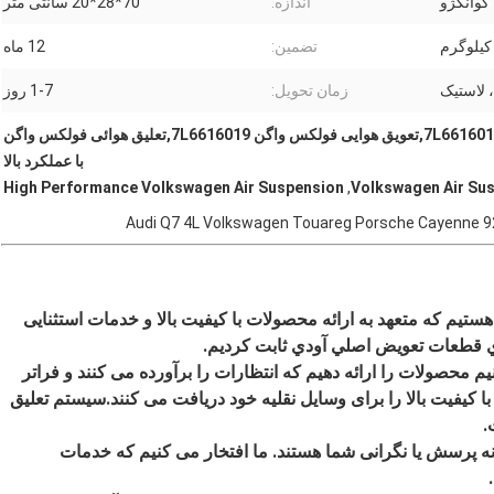
گوانگژو
اندازه:
70*28*20 سانتی متر
تضمین:
12 ماه
، لاستیک
زمان تحویل:
1-7 روز
فولکس وان توارگ جذب شوک 7L6616019,تعویق هوایی فولکس واگن 7L6616019,تعلیق هوائی فولکس واگن
با عملکرد بالا
High Performance Volkswagen Air Suspension
,
Volkswagen Air Su
ستیم که متعهد به ارائه محصولات با کیفیت بالا و خدمات استثنایی
اي قطعات تعويض اصلي آودي ثابت کرديم.
حصولات را ارائه دهیم که انتظارات را برآورده می کنند و فراتر
 کیفیت بالا را برای وسایل نقلیه خود دریافت می کنند.سیستم تعلیق
ه پرسش یا نگرانی شما هستند. ما افتخار می کنیم که خدمات