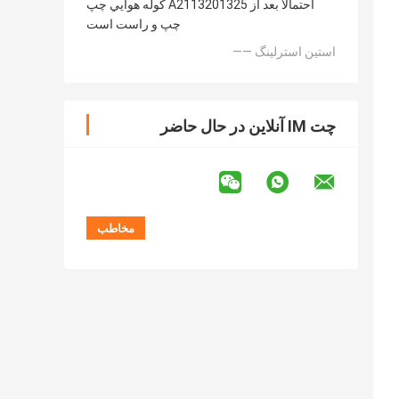
کوله هوايي چپ A2113201325 احتمالا بعد از
چپ و راست است
—— استین استرلینگ
چت IM آنلاین در حال حاضر