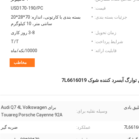
قیمت:
USD170-190/PC
جزئیات بسته بندی:
بسته بندی با کارتونی، اندازه: 70*28*20
سانتی متر، 10 کیلوگرم
زمان تحویل:
3-8 روز کاری
شرایط پرداخت:
T/T
قابلیت ارائه:
10000تکه/ماه
مخاطب
 آبسرد کننده شوک 7L6616019
یق بادی
برای Audi Q7 4L Volkswagen
وسیله نقلیه برای:
Touareg Porsche Cayenne 92A
7L6616
عملکرد:
ضربه گیر