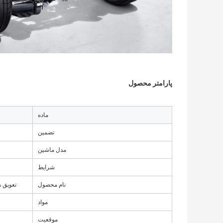
پارامتر محصول
ماده
تضمین
مدل ماشین
شرایط
نام محصول
تعویق هوا Audi عقب سمت چپ Audi Q7 4L فولکس واگن 
مواد
موقعیت