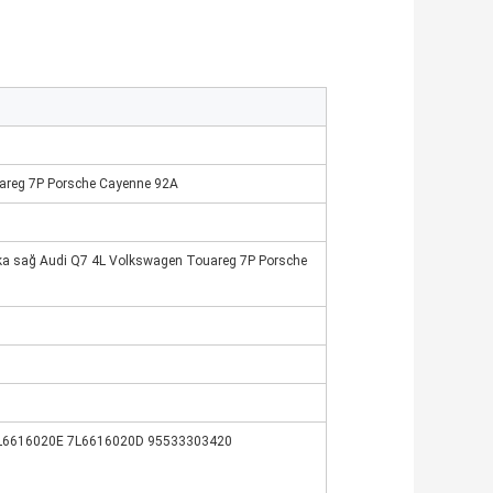
areg 7P Porsche Cayenne 92A
ka sağ Audi Q7 4L Volkswagen Touareg 7P Porsche
m
L6616020E 7L6616020D 95533303420