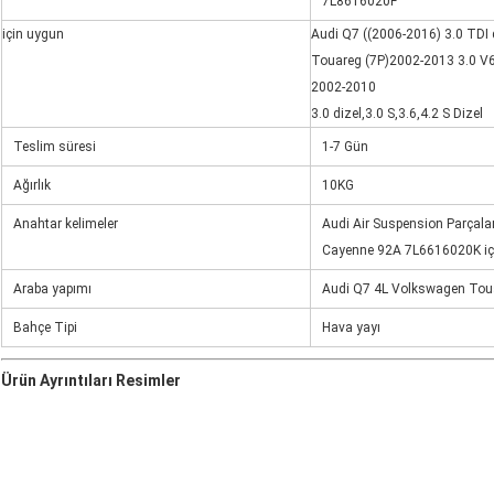
7L8616020F
için uygun
Audi Q7 ((2006-2016) 3.0 TDI 
Touareg (7P)2002-2013 3.0 V6 
2002-2010
3.0 dizel,3.0 S,3.6,4.2 S Dizel
Teslim süresi
1-7 Gün
Ağırlık
10KG
Anahtar kelimeler
Audi Air Suspension Parçal
Cayenne 92A 7L6616020K iç
Araba yapımı
Audi Q7 4L Volkswagen Tou
Bahçe Tipi
Hava yayı
Ürün Ayrıntıları Resimler