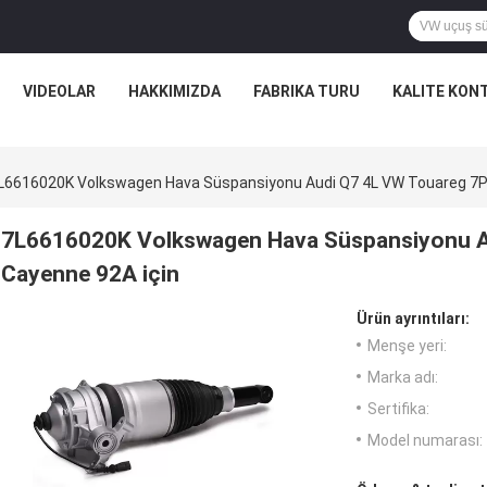
VIDEOLAR
HAKKIMIZDA
FABRIKA TURU
KALITE KON
L6616020K Volkswagen Hava Süspansiyonu Audi Q7 4L VW Touareg 7P
7L6616020K Volkswagen Hava Süspansiyonu A
Cayenne 92A için
Ürün ayrıntıları:
Menşe yeri:
Marka adı:
Sertifika:
Model numarası: