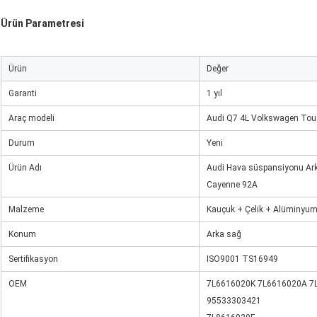
Ürün Parametresi
Ürün
Değer
Garanti
1 yıl
Araç modeli
Audi Q7 4L Volkswagen Tou
Durum
Yeni
Ürün Adı
Audi Hava süspansiyonu Ar
Cayenne 92A
Malzeme
Kauçuk + Çelik + Alüminyu
Konum
Arka sağ
Sertifikasyon
ISO9001 TS16949
OEM
7L6616020K 7L6616020A 7
95533303421