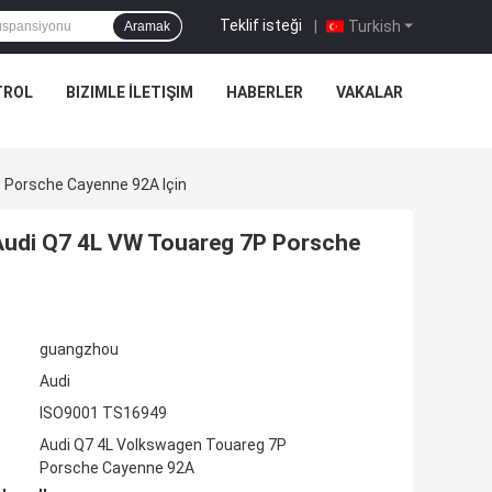
Teklif isteği
|
Turkish
Aramak
TROL
BIZIMLE İLETIŞIM
HABERLER
VAKALAR
 Porsche Cayenne 92A Için
udi Q7 4L VW Touareg 7P Porsche
guangzhou
Audi
ISO9001 TS16949
Audi Q7 4L Volkswagen Touareg 7P
Porsche Cayenne 92A