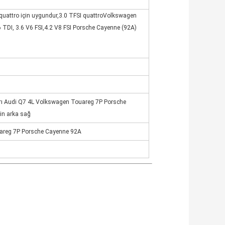
quattro için uygundur,3.0 TFSI quattroVolkswagen
TDI, 3.6 V6 FSI,4.2 V8 FSI Porsche Cayenne (92A)
arı Audi Q7 4L Volkswagen Touareg 7P Porsche
in arka sağ
areg 7P Porsche Cayenne 92A