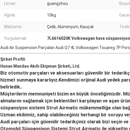
Liman:
guangzhou
Boyut
Ağırlık:
10kg
Garan
Malzeme:
Çelik, Alüminyum, Kauçuk
Tesli
Vurgulamak:
7L6616020K Volkswagen hava süspansiyo
Audi Air Suspension Parçaları Audi Q7 4L Volkswagen Touareg 7P Por
Şirket Profili
Hunan Mandao Akıllı Ekipman Şirketi, Ltd.
Biz otomotiv parçaları ve aksesuarları güvenilir bir tedarikç
hizmet sunmaya kararlıyız.Kendimizi orijinal Audi yedek parça
belirledik..
Müşterilerin memnuniyeti bizim en büyük önceliğimizdir. Müşte
almalarını sağlamak için beklentileri karşılayan ve aşan ür
süspansiyon sistemi Strut Airmatic mükemmelliğe olan bağlılı
Uzman ekibimiz, sahip olabileceğiniz herhangi bir soruyu ve
Audi parçaları için güvenilir tedarikçiniz olarak bizi seçin ve
Otomobil Süspansiyon Sistemi Strut Airmatic ile yükseltin 