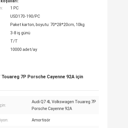
koşulları:
ı:
1 PC
USD170-190/PC
Paket karton, boyutu: 70*28*20cm, 10kg
3-8 iş günü
T/T
10000 adet/ay
 Touareg 7P Porsche Cayenne 92A için
Audi Q7 4L Volkswagen Touareg 7P
çin:
Porsche Cayenne 92A
iyon:
Amortisör