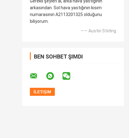
Gerekli şeyleri al, arka hava yastığının
arkasından. Sol hava yastığının kısım
numarasının A2113201325 olduğunu
biliyorum.
—— Austin Stirling
BEN SOHBET ŞIMDI