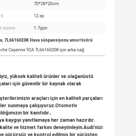
:
70*28*20cm
ti:
12 ay
m süresi:
1-7gün
nu
,
7L6616020K Hava süspansiyonu amortisörü
sche Cayenne 92A 7L6616020K için arka sağ
iyiz, yüksek kaliteli ürünler ve olağanüstü
ları için güvenilir bir kaynak olarak
rilerimizin araçları için en kaliteli parçaları
ünler sunmaya çalışıyoruz.Otomotiv
ğımızın bir kanıtıdır..
ya kaygıyı yanıtlamaya her zaman hazırdır.
 kalite ve hizmet farkını deneyimleyin.Audi'nizi
ve pürüzsüz ve kontrol edilmiş bir sürüşten