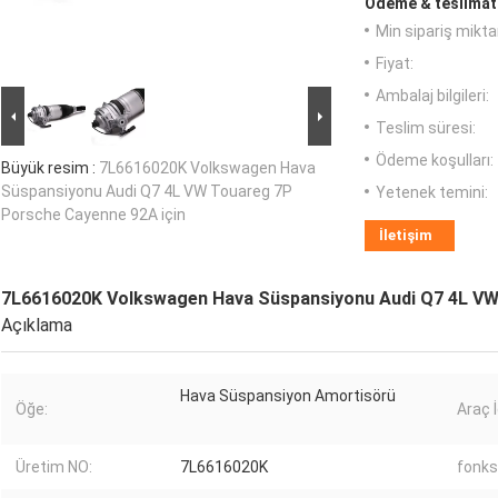
Ödeme & teslimat 
Min sipariş miktar
Fiyat:
Ambalaj bilgileri:
Teslim süresi:
Ödeme koşulları:
Büyük resim :
7L6616020K Volkswagen Hava
Süspansiyonu Audi Q7 4L VW Touareg 7P
Yetenek temini:
Porsche Cayenne 92A için
İletişim
7L6616020K Volkswagen Hava Süspansiyonu Audi Q7 4L VW
Açıklama
Hava Süspansiyon Amortisörü
Öğe:
Araç İ
Üretim NO:
7L6616020K
fonks