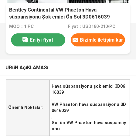
Bentley Continental VW Phaeton Hava
süspansiyonu Şok emici Ön Sol 3D0616039
MOQ：1 PC
Fiyat：USD180-210/PC
En iyi fiyat
Bizimle iletişim kur
ÜRüN AçıKLAMASı
Hava süspansiyonu şok emici 3D06
16039
,
VW Phaeton hava süspansiyonu 3D
Önemli Noktalar:
0616039
,
Sol ön VW Phaeton hava süspansiy
onu