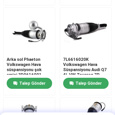
Hakkımızda
Fabrika turu
Kalite kontrol
Arka sol Phaeton
7L6616020K
Bizimle İletişim
Volkswagen Hava
Volkswagen Hava
süspansiyonu şok
Süspansiyonu Audi Q7
emici 3D0616001
4L VW Touareg 7P
Haberler
Porsche Cayenne 92A
Talep Gönder
Talep Gönder
için
Vakalar
Araç hava süspansiyonu sistemi