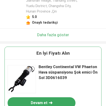
Jianshan Village, Tianding Street,
Yuelu District, Changsha City,
Hunan Province ,Çin
5.0
Onaylı tedarikçi
Daha fazla göster
En İyi Fiyatı Alın
Bentley Continental VW Phaeton
Hava süspansiyonu Şok emici Ön
Sol 3D0616039
Devam et