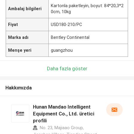
Kartonla paketleyin, boyut: 84*20,3*2
Ambalaj bilgileri
0cm, 10kg
Fiyat
USD180-210/PC
Marka adı
Bentley Continental
Menşe yeri
guangzhou
Daha fazla göster
Hakkımızda
Hunan Mandao Intelligent
Equipment Co., Ltd. üretici
profili
No. 23, Majiaao Group,