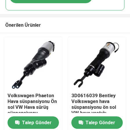
Önerilen Ürünler
Evde
Volkswagen Phaeton
3D0616039 Bentley
Hava süspansiyonu Ön
Volkswagen hava
sol VW Hava sürüş
süspansiyonu ön sol
Ürün
süspansiyonu
VW hava yastığı
3D0616039AA
süspansiyonu
Talep Gönder
Talep Gönder
Videolar