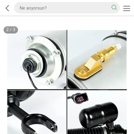
2
/
3